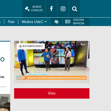
AVISOS
LEGALES
EDICIÓN
n
País
Medios UdeC
IMPRESA
io
tas
Vivo