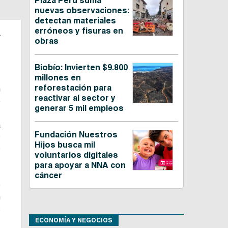
Plaza Perú suma
nuevas observaciones:
detectan materiales
.
erróneos y fisuras en
obras
Biobío: Invierten $9.800
millones en
reforestación para
n
reactivar al sector y
o
generar 5 mil empleos
,
a
Fundación Nuestros
y
Hijos busca mil
y
voluntarios digitales
para apoyar a NNA con
cáncer
e
n
s
ECONOMÍA Y NEGOCIOS