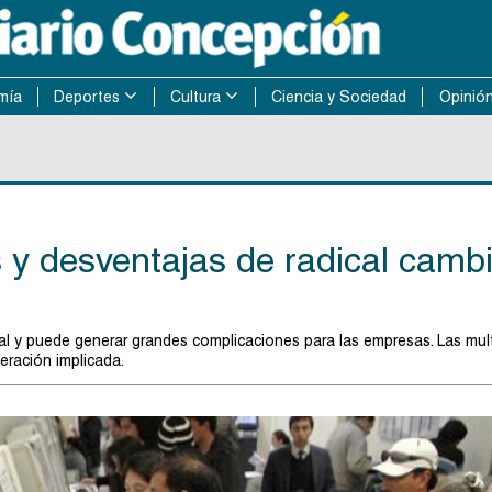
mía
Deportes
Cultura
Ciencia y Sociedad
Opinió
s y desventajas de radical camb
al y puede generar grandes complicaciones para las empresas. Las mul
ración implicada.