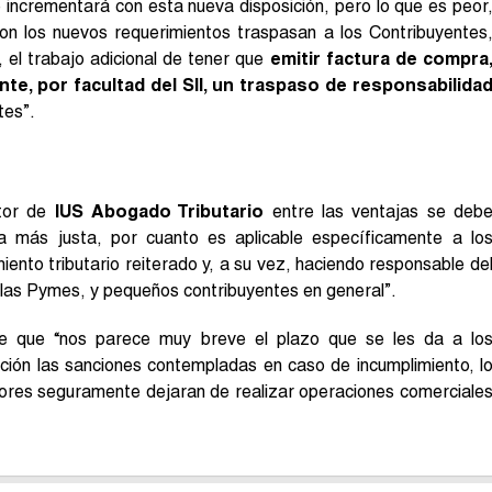
incrementará con esta nueva disposición, pero lo que es peor
n los nuevos requerimientos traspasan a los Contribuyentes
, el trabajo adicional de tener que
emitir factura de compra
ente, por facultad del SII, un traspaso de responsabilida
tes”.
tor de
IUS Abogado Tributario
entre las ventajas se deb
ta más justa, por cuanto es aplicable específicamente a lo
ento tributario reiterado y, a su vez, haciendo responsable de
 las Pymes, y pequeños contribuyentes en general”.
e que “nos parece muy breve el plazo que se les da a lo
ción las sanciones contempladas en caso de incumplimiento, l
edores seguramente dejaran de realizar operaciones comerciale