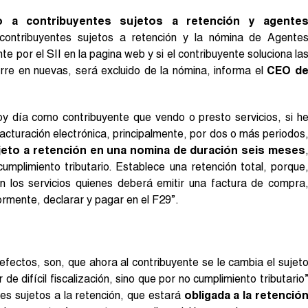
ado a contribuyentes sujetos a retención y agente
ontribuyentes sujetos a retención y la nómina de Agente
 por el SII en la pagina web y si el contribuyente soluciona la
urre en nuevas, será excluido de la nómina, informa el
CEO d
oy día como contribuyente que vendo o presto servicios, si h
acturación electrónica, principalmente, por dos o más periodos
ujeto a retención en una nomina de duración seis meses
umplimiento tributario. Establece una retención total, porque
n los servicios quienes deberá emitir una factura de compra
iormente, declarar y pagar en el F29”.
fectos, son, que ahora al contribuyente se le cambia el sujet
de difícil fiscalización, sino que por no cumplimiento tributario
es sujetos a la retención, que estará
obligada a la retenció