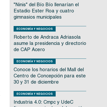
"Ninis" del Bío Bío llenarían el
s
Estadio Ester Roa y cuatro
s
gimnasios municipales
s
e
ECONOMÍA Y NEGOCIOS
Roberto de Andraca Adriasola
e
asume la presidencia y directorio
,
de CAP Acero
,
,
ECONOMÍA Y NEGOCIOS
,
Conoce los horarios del Mall del
Centro de Concepción para este
30 y 31 de diciembre
o
ECONOMÍA Y NEGOCIOS
”
Industria 4.0: Cmpc y UdeC
n