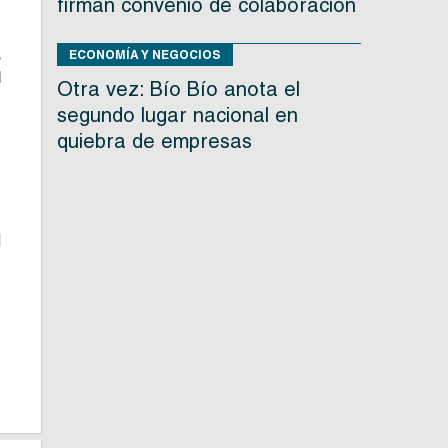
firman convenio de colaboración
,
,
,
ECONOMÍA Y NEGOCIOS
d
Otra vez: Bío Bío anota el
segundo lugar nacional en
quiebra de empresas
e
s
l
s
o
s