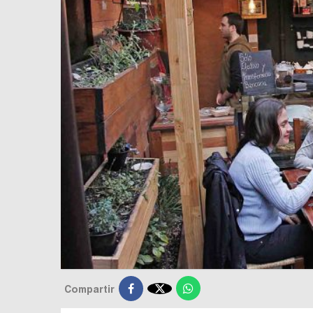

Compartir