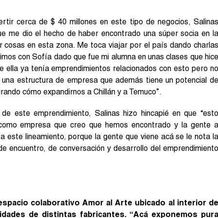
ertir cerca de $ 40 millones en este tipo de negocios, Salina
e me dio el hecho de haber encontrado una súper socia en l
 cosas en esta zona. Me toca viajar por el país dando charla
imos con Sofía dado que fue mi alumna en unas clases que hic
de ella ya tenía emprendimientos relacionados con esto pero n
e una estructura de empresa que además tiene un potencial d
rando cómo expandirnos a Chillán y a Temuco”.
 de este emprendimiento, Salinas hizo hincapié en que “est
n como empresa que creo que hemos encontrado y la gente 
 este lineamiento, porque la gente que viene acá se le nota l
 de encuentro, de conversación y desarrollo del emprendimient
espacio colaborativo Amor al Arte ubicado al interior d
dades de distintas fabricantes. “Acá exponemos pur