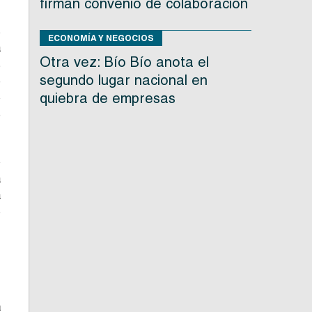
firman convenio de colaboración
s
ECONOMÍA Y NEGOCIOS
a
Otra vez: Bío Bío anota el
s
segundo lugar nacional en
e
quiebra de empresas
o
e
o
a
a
o
e
a