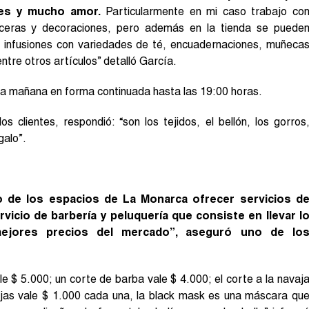
es y mucho amor.
Particularmente en mi caso trabajo co
ieceras y decoraciones, pero además en la tienda se puede
s, infusiones con variedades de té, encuadernaciones, muñeca
tre otros artículos” detalló García.
 la mañana en forma continuada hasta las 19:00 horas.
 clientes, respondió: “son los tejidos, el bellón, los gorros
galo”.
o de los espacios de La Monarca ofrecer servicios d
vicio de barbería y peluquería que consiste en llevar l
mejores precios del mercado”, aseguró uno de lo
le $ 5.000; un corte de barba vale $ 4.000; el corte a la navaj
ejas vale $ 1.000 cada una, la black mask es una máscara qu