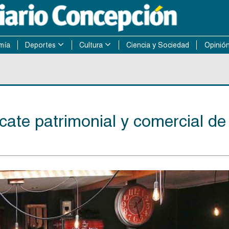
mía
Deportes
Cultura
Ciencia y Sociedad
Opinió
cate patrimonial y comercial de