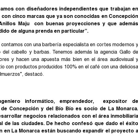
tamos con diseñadores independientes que trabajan e
 con cinco marcas que ya son conocidas en Concepció
 Anillos Maju con buenas proyecciones y que ademá
dido de alguna prenda en particular”.
contamos con una barbería especialista en cortes modernos 
do del cabello y barbas. Tenemos además la agencia Gallo d
ores y hacen una apuesta más bien en el área audiovisual 
tio con productos producidos 100% en el café con una delicios
 almuerzos”, destacó.
ngeniero informático, emprendedor, expositor d
 de Concepción y del Bío Bío es socio de La Monarca
esarrollar negocios relacionados con el área inmobiliari
ial de las ciudades. De hecho confesó que dado el éxit
án en La Monarca están buscando expandir el proyecto 