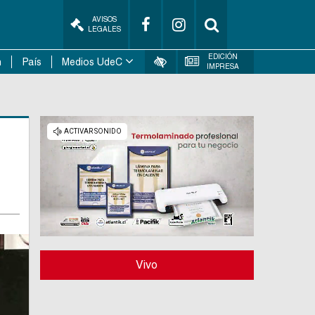
AVISOS
LEGALES
EDICIÓN
n
País
Medios UdeC
IMPRESA
Vivo