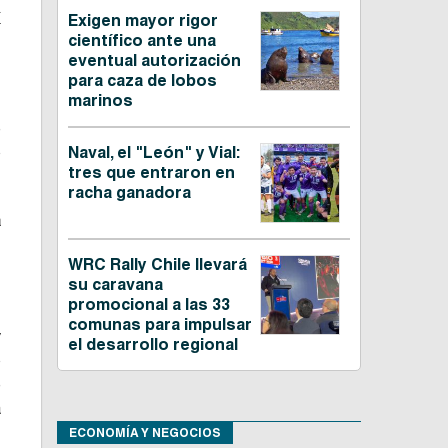
a
Exigen mayor rigor
científico ante una
eventual autorización
para caza de lobos
marinos
e
o
Naval, el "León" y Vial:
tres que entraron en
racha ganadora
a
o
WRC Rally Chile llevará
e
su caravana
promocional a las 33
comunas para impulsar
y
el desarrollo regional
o
e
a
ECONOMÍA Y NEGOCIOS