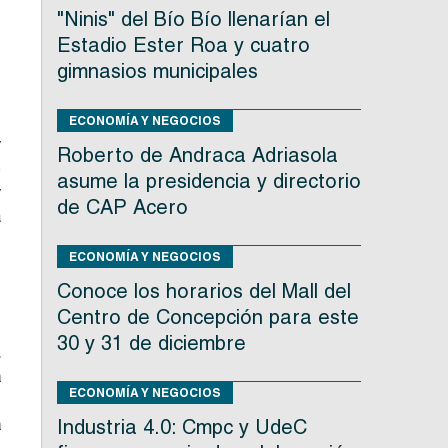
"Ninis" del Bío Bío llenarían el
n
Estadio Ester Roa y cuatro
n
gimnasios municipales
s
ECONOMÍA Y NEGOCIOS
y
Roberto de Andraca Adriasola
e
asume la presidencia y directorio
y
de CAP Acero
a
ECONOMÍA Y NEGOCIOS
Conoce los horarios del Mall del
Centro de Concepción para este
e
30 y 31 de diciembre
.
a
ECONOMÍA Y NEGOCIOS
o
a
Industria 4.0: Cmpc y UdeC