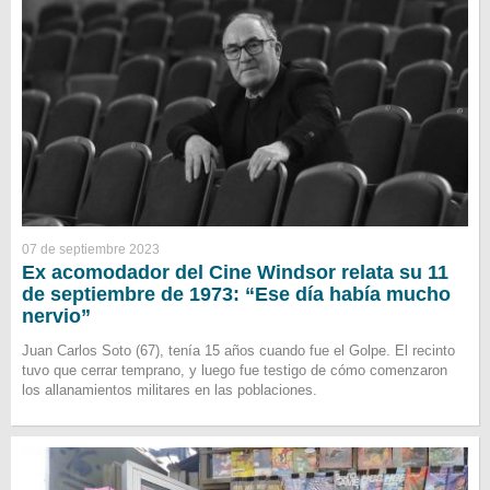
07 de septiembre 2023
Ex acomodador del Cine Windsor relata su 11
de septiembre de 1973: “Ese día había mucho
nervio”
Juan Carlos Soto (67), tenía 15 años cuando fue el Golpe. El recinto
tuvo que cerrar temprano, y luego fue testigo de cómo comenzaron
los allanamientos militares en las poblaciones.