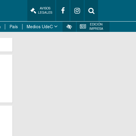
AVISOS
LEGALES
EDICIÓN
n
País
Medios UdeC
IMPRESA