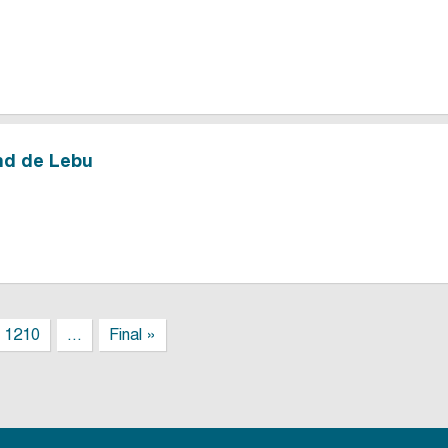
nd de Lebu
1210
...
Final »