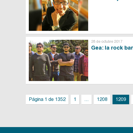
28 de octubre 2017
Gea: la rock ba
Página 1 de 1352
1
...
1208
1209