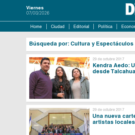
Viernes
07/08/2026
Home
Ciudad
Editorial
Política
Econo
Búsqueda por: Cultura y Espectáculos
29 de octubre 2017
Kendra Aedo: U
desde Talcahu
29 de octubre 2017
Una nueva carte
artistas locales