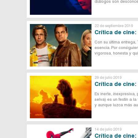
diálogos son desconcer
22 de septiembre 2019
Crítica de cine
Con su última entrega,
esencia. Por consiguie
vigorosa, honesta y qui
29 de julio 2019
Crítica de cine:
Es inerte, inexpresiva, 
selva) es un festín a l
y aunque luzca más auté
14 de julio 2019
Crítica de cine