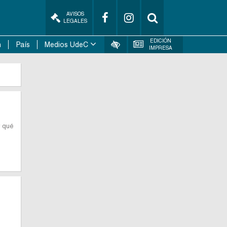
AVISOS
LEGALES
EDICIÓN
n
País
Medios UdeC
IMPRESA
r qué