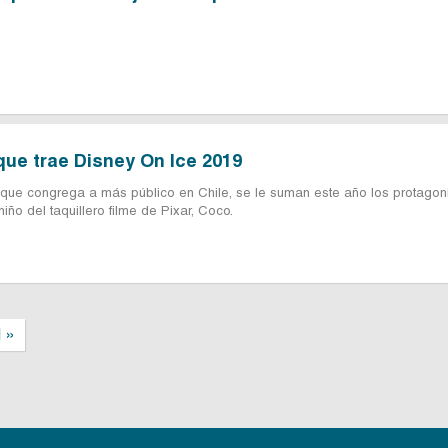
ue trae Disney On Ice 2019
r que congrega a más público en Chile, se le suman este año los protagon
iño del taquillero filme de Pixar, Coco.
l »