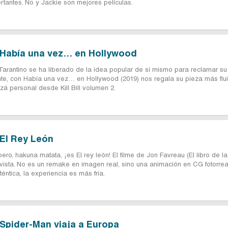
tantes. No y Jackie son mejores películas.
: Había una vez… en Hollywood
 Tarantino se ha liberado de la idea popular de sí mismo para reclamar su
nte, con Había una vez… en Hollywood (2019) nos regala su pieza más flu
zá personal desde Kill Bill volumen 2.
 El Rey León
pero, hakuna matata, ¡es El rey león! El filme de Jon Favreau (El libro de la
a vista. No es un remake en imagen real, sino una animación en CG fotorreal
ntica, la experiencia es más fría.
: Spider-Man viaja a Europa