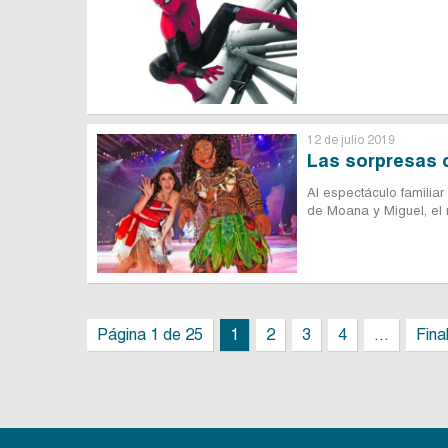
12 de julio 2019
Las sorpresas q
Al espectáculo familia
de Moana y Miguel, el n
Página 1 de 25
1
2
3
4
...
Fina