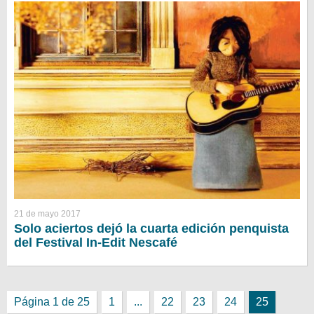
21 de mayo 2017
Solo aciertos dejó la cuarta edición penquista
del Festival In-Edit Nescafé
Página 1 de 25
1
...
22
23
24
25