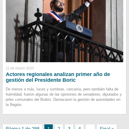
11 de marzo 2023
Actores regionales analizan primer año de
gestión del Presidente Boric
De menos a más, luces y sombras, cercanía, pero también falta de
hulmildad, fueron algunas de las opiniones de senadores, diputados y
jefes comunales del Biobío. Destacaron la gestión de autoridades en
la Región.
Página 1 de 288
1
2
3
4
...
Final »