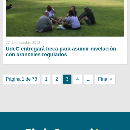
22 de diciembre 2018
UdeC entregará beca para asumir nivelación
con aranceles regulados
Página 1 de 78
1
2
3
4
...
Final »