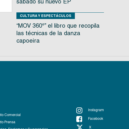
sábado su nuevo EP
CULTURA Y ESPECTÁCULOS
“MOV 360°” el libro que recopila
las técnicas de la danza
capoeira
Instagram
to Comercial
Facebook
to Prensa
X