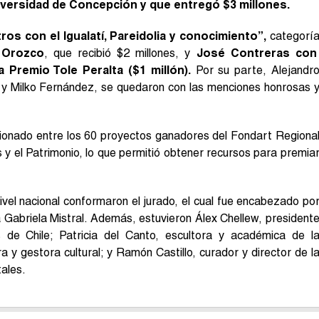
versidad de Concepción y que entregó $3 millones.
os con el Igualatí, Pareidolia y conocimiento”,
categorí
 Orozco
, que recibió $2 millones, y
José Contreras con
 Premio Tole Peralta ($1 millón).
Por su parte, Alejandr
a y Milko Fernández, se quedaron con las menciones honrosas 
ionado entre los 60 proyectos ganadores del Fondart Regiona
es y el Patrimonio, lo que permitió obtener recursos para premia
ivel nacional conformaron el jurado, el cual fue encabezado po
a Gabriela Mistral. Además, estuvieron Álex Chellew, president
 de Chile; Patricia del Canto, escultora y académica de l
a y gestora cultural; y Ramón Castillo, curador y director de l
ales.