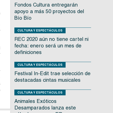
Fondos Cultura entregarán
apoyo a más 50 proyectos del
a
Bío Bío
o
y
CULTURA Y ESPECTÁCULOS
REC 2020 aún no tiene cartel ni
fecha: enero será un mes de
l
definiciones
r
CULTURA Y ESPECTÁCULOS
r
Festival In-Edit trae selección de
e
destacadas cintas musicales
a
a
CULTURA Y ESPECTÁCULOS
Animales Exóticos
Desamparados lanza este