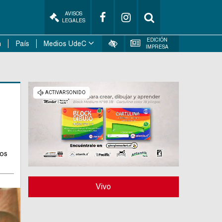
AVISOS
LEGALES
EDICIÓN
n
País
Medios UdeC
IMPRESA
ños
Vivo