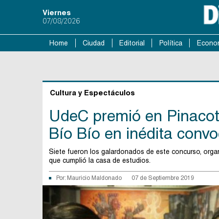
Viernes
07/08/2026
Home
Ciudad
Editorial
Política
Econo
Cultura y Espectáculos
UdeC premió en Pinacote
Bío Bío en inédita convo
Siete fueron los galardonados de este concurso, orga
que cumplió la casa de estudios.
Por:
Mauricio Maldonado
07 de Septiembre 2019