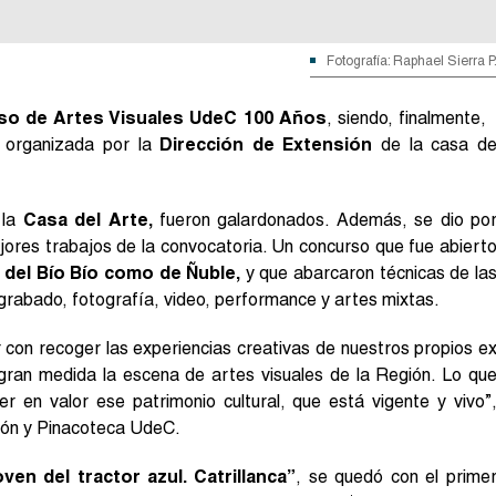
Fotografía: Raphael Sierra P
so de Artes Visuales UdeC 100 Años
, siendo, finalmente,
a, organizada por la
Dirección de Extensión
de la casa d
 la
Casa del Arte,
fueron galardonados. Además, se dio po
jores trabajos de la convocatoria. Un concurso que fue abiert
 del Bío Bío como de Ñuble,
y que abarcaron técnicas de la
 grabado, fotografía, video, performance y artes mixtas.
er con recoger las experiencias creativas de nuestros propios e
ran medida la escena de artes visuales de la Región. Lo qu
r en valor ese patrimonio cultural, que está vigente y vivo”
ión y Pinacoteca UdeC.
ven del tractor azul. Catrillanca”
, se quedó con el prime