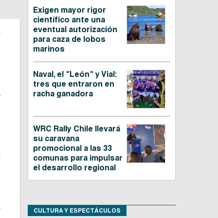
Exigen mayor rigor
científico ante una
.
eventual autorización
para caza de lobos
marinos
e
Naval, el "León" y Vial:
tres que entraron en
racha ganadora
r
o
s
WRC Rally Chile llevará
su caravana
promocional a las 33
x
comunas para impulsar
e
el desarrollo regional
,
r
CULTURA Y ESPECTÁCULOS