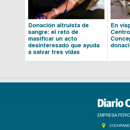
Donación altruista de
En vís
sangre: el reto de
Centro
masificar un acto
Concep
desinteresado que ayuda
donac
a salvar tres vidas
EMPRESA PERIO
COCHRANE 