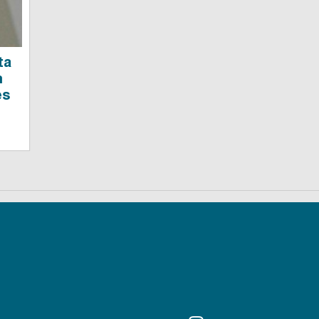
ta
n
es