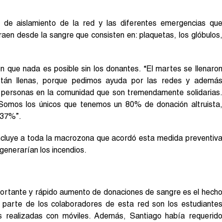
d de aislamiento de la red y las diferentes emergencias qu
raen desde la sangre que consisten en: plaquetas, los glóbulos
n que nada es posible sin los donantes. “El martes se llenaro
stán llenas, porque pedimos ayuda por las redes y ademá
 personas en la comunidad que son tremendamente solidarias
. Somos los únicos que tenemos un 80% de donación altruista
 37%”.
incluye a toda la macrozona que acordó esta medida preventiv
generarían los incendios.
mportante y rápido aumento de donaciones de sangre es el hech
 parte de los colaboradores de esta red son los estudiante
tas realizadas con móviles. Además, Santiago había requerid