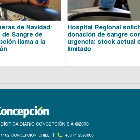
peras de Navidad:
Hospital Regional solici
 de Sangre de
donación de sangre co
ción llama a la
urgencia: stock actual 
ión
limitado
DÍSTICA DIARIO CONCEPCIÓN S.A. ©2008
|
1102, CONCEPCIÓN, CHILE
+56 41 2396800