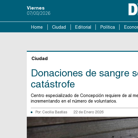
Viernes
07/08/2026
Home
Ciudad
Editorial
Política
Econo
Ciudad
Donaciones de sangre s
catástrofe
Centro especializado de Concepción requiere de al me
incrementando en el número de voluntarios.
Por:
Cecilia Bastías
22 de Enero 2026