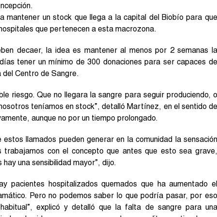
oncepción.
a mantener un stock que llega a la capital del Biobío para qu
s hospitales que pertenecen a esta macrozona.
deben decaer, la idea es mantener al menos por 2 semanas l
días tener un mínimo de 300 donaciones para ser capaces d
a del Centro de Sangre.
e riesgo. Que no llegara la sangre para seguir produciendo, 
osotros teníamos en stock”, detalló Martínez, en el sentido d
ivamente, aunque no por un tiempo prolongado.
e estos llamados pueden generar en la comunidad la sensació
s trabajamos con el concepto que antes que esto sea grave
ay una sensibilidad mayor”, dijo.
hay pacientes hospitalizados quemados que ha aumentado e
amático. Pero no podemos saber lo que podría pasar, por es
 habitual”, explicó y detalló que la falta de sangre para un