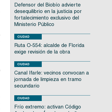
Defensor del Biobío advierte
desequilibrio en la justicia por
e
fortalecimiento exclusivo del
,
Ministerio Público
n
CIUDAD
s
Ruta O-554: alcalde de Florida
.
exige revisión de la obra
,
CIUDAD
a
Canal Ifarle: vecinos convocan a
jornada de limpieza en tramo
secundario
o
CIUDAD
s
Frío extremo: activan Código
o