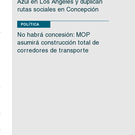
Azul en Los Ángeles y duplican
rutas sociales en Concepción
e
POLÍTICA
a
No habrá concesión: MOP
e
asumirá construcción total de
corredores de transporte
o
e
n
,
l
o
a