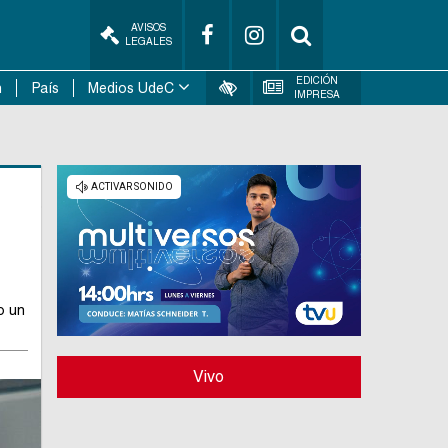
AVISOS
LEGALES
EDICIÓN
n
País
Medios UdeC
IMPRESA
o un
Vivo