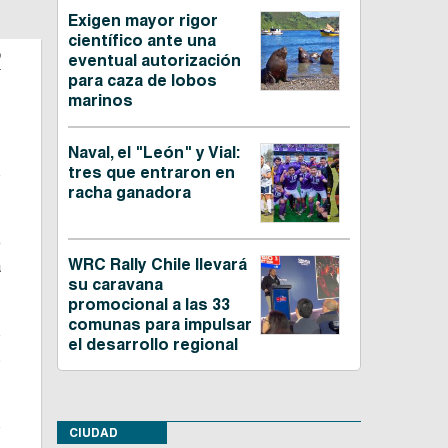
Exigen mayor rigor
científico ante una
o
eventual autorización
para caza de lobos
marinos
Naval, el "León" y Vial:
tres que entraron en
ó
racha ganadora
)
WRC Rally Chile llevará
a
su caravana
promocional a las 33
comunas para impulsar
e
el desarrollo regional
s
ó
CIUDAD