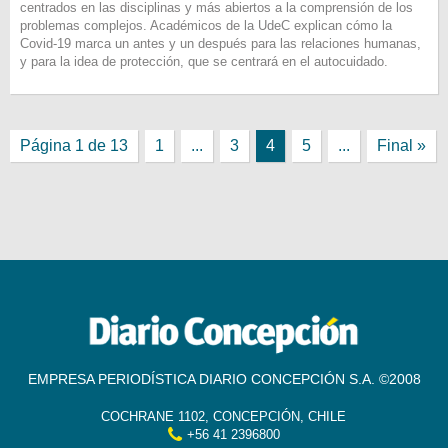
centrados en las disciplinas y más abiertos a la comprensión de los
problemas complejos. Académicos de la UdeC explican cómo la
Covid-19 marca un antes y un después para las relaciones humanas,
y para la idea de protección, que se centrará en el autocuidado.
Página 1 de 13
1
...
3
4
5
...
Final »
EMPRESA PERIODÍSTICA DIARIO CONCEPCIÓN S.A. ©2008
COCHRANE 1102, CONCEPCIÓN, CHILE
+56 41 2396800