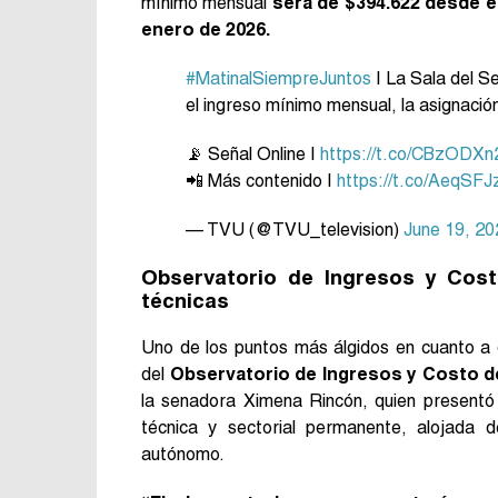
mínimo mensual
será de $394.622 desde e
enero de 2026.
#MatinalSiempreJuntos
| La Sala del S
el ingreso mínimo mensual, la asignación 
📡 Señal Online |
https://t.co/CBzODXn
📲 Más contenido |
https://t.co/AeqSF
— TVU (@TVU_television)
June 19, 20
Observatorio de Ingresos y Costo
técnicas
Uno de los puntos más álgidos en cuanto a d
del
Observatorio de Ingresos y Costo de
la senadora Ximena Rincón, quien presentó 
técnica y sectorial permanente, alojada 
autónomo.