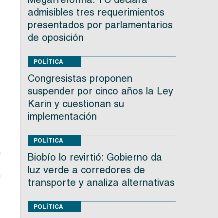
e
admisibles tres requerimientos
presentados por parlamentarios
de oposición
POLÍTICA
Congresistas proponen
suspender por cinco años la Ley
Karin y cuestionan su
implementación
s
POLÍTICA
n
Biobío lo revirtió: Gobierno da
ó
luz verde a corredores de
n
transporte y analiza alternativas
o
POLÍTICA