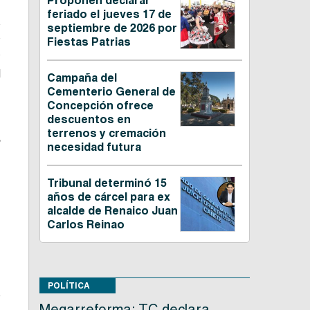
Proponen declarar
feriado el jueves 17 de
o
septiembre de 2026 por
y
Fiestas Patrias
y
l
Campaña del
Cementerio General de
Concepción ofrece
descuentos en
e
terrenos y cremación
,
necesidad futura
Tribunal determinó 15
años de cárcel para ex
alcalde de Renaico Juan
Carlos Reinao
POLÍTICA
o
Megarreforma: TC declara