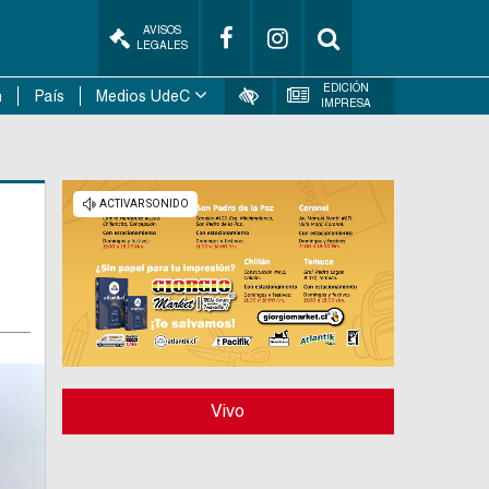
AVISOS
LEGALES
EDICIÓN
n
País
Medios UdeC
IMPRESA
Vivo