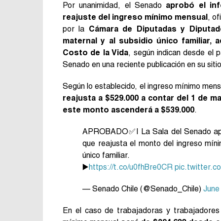
Por unanimidad, el Senado
aprobó el in
reajuste del ingreso mínimo mensual
, o
por la
Cámara de Diputadas y Diputa
maternal y al subsidio único familiar
Costo de la Vida
, según indican desde el pa
Senado en una reciente publicación en su siti
Según lo establecido, el ingreso mínimo men
reajusta a $529.000 a contar del 1 de m
este monto ascenderá a $539.000
.
APROBADO✅| La Sala del Senado aprob
que reajusta el monto del ingreso mínim
único familiar.
▶️
https://t.co/u0fhBre0CR
pic.twitter
— Senado Chile (@Senado_Chile)
June
En el caso de trabajadoras y trabajadore