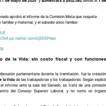
l 1 de mayo de 2025
, y
aumentará a $402.082
desde el
1 d
enado aprobó el informe de la Comisión Mixta que reajusta
familiar y maternal, y el subsidio único familiar.
2JE
JzOnA
pic.twitter.com/tIj5ESPNxn
25
 de la Vida: sin costo fiscal y con funcione
iscusión parlamentaria durante la tramitación, fue la creació
 la Vida
de las trabajadoras y los trabajadores. Según explic
el informe ante la sala del Senado, se trató de una comisió
dentro del Consejo Superior Laboral, y no como un órgan