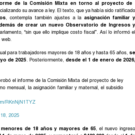
forme de la Comisión Mixta en torno al proyecto de
ficializando su avance a ley. El texto, que ya había sido ratificad
dos
, contempla también ajustes a la
asignación familiar 
, además de crear un nuevo Observatorio de Ingresos 
rlamento, “sin que ello implique costo fiscal”. Así lo informó e
o web.
sual para trabajadores mayores de 18 años y hasta 65 años,
s
ayo de 2025
. Posteriormente,
desde el 1 de enero de 2026
ó el informe de la Comisión Mixta del proyecto de ley
o mensual, la asignación familiar y maternal, el subsidio
.com/RKnNjN1TYZ
 18, 2025
s
menores de 18 años y mayores de 65
, el nuevo ingres