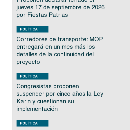
e
jueves 17 de septiembre de 2026
a
por Fiestas Patrias
o
POLÍTICA
Corredores de transporte: MOP
entregará en un mes más los
n
detalles de la continuidad del
proyecto
y
,
POLÍTICA
Congresistas proponen
s
suspender por cinco años la Ley
Karin y cuestionan su
implementación
n
r
POLÍTICA
e