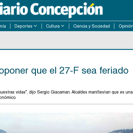
mía
Deportes
Cultura
Ciencia y Sociedad
Opinió
poner que el 27-F sea feriado
stras vidas”, dijo Sergio Giacaman. Alcaldes manifiestan que es una
conómico.