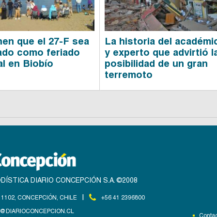
en que el 27-F sea
La historia del académi
ado como feriado
y experto que advirtió l
al en Biobío
posibilidad de un gran
terremoto
DÍSTICA DIARIO CONCEPCIÓN S.A. ©2008
|
1102, CONCEPCIÓN, CHILE
+56 41 2396800
@DIARIOCONCEPCION.CL
Contac