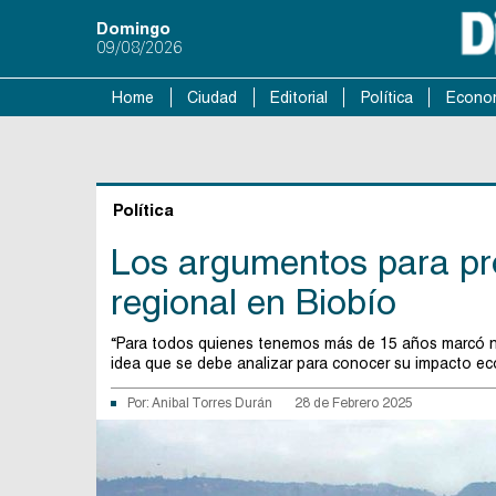
Domingo
09/08/2026
Home
Ciudad
Editorial
Política
Econo
Política
Los argumentos para pro
regional en Biobío
“Para todos quienes tenemos más de 15 años marcó nue
idea que se debe analizar para conocer su impacto e
Por:
Anibal Torres Durán
28 de Febrero 2025