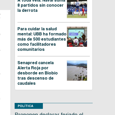
A toda vela: Naval suma
8 partidos sin conocer
la derrota
o
Para cuidar la salud
a
mental: UBB ha formado
más de 500 estudiantes
como facilitadores
comunitarios
y
,
Senapred cancela
Alerta Roja por
desborde en Biobío
y
tras descenso de
caudales
s
n
POLÍTICA
Proponen declarar feriado el