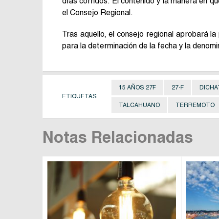
días corridos. El contenido y la manera en 
el Consejo Regional.
Tras aquello, el consejo regional aprobará l
para la determinación de la fecha y la denom
15 AÑOS 27F
27-F
DICHA
ETIQUETAS
TALCAHUANO
TERREMOTO
Notas Relacionadas