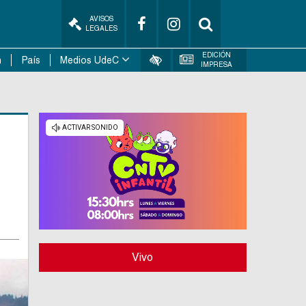
AVISOS
LEGALES
EDICIÓN
n
País
Medios UdeC
IMPRESA
Vivo