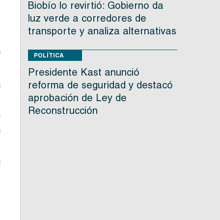
Biobío lo revirtió: Gobierno da
luz verde a corredores de
s
transporte y analiza alternativas
e
a
POLÍTICA
Presidente Kast anunció
reforma de seguridad y destacó
a
aprobación de Ley de
Reconstrucción
r
a
l
,