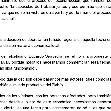
l manifestó que el proceso de reconstrucción, que también s
stró “la capacidad de trabajar juntos y eso permitió que est
rza que no se ha visto en otra parte y por lo mismo el proces
nacional”.
 la decisión de decretar un feriado regional en aquella fecha e
tendría en materia económica local.
e de Talcahuano, Eduardo Saavedra, se refirió a la propuesta 
evaluar, porque nosotros necesitamos conmemorar esta fecha
dad siga funcionando”.
egó que la decisión debe pasar por más actores, tales como la
mbién el mundo productivo del Biobío.
lias de las víctimas, con las personas afectadas, pero tambié
iones desde el punto de vista económico, necesitamos genera
es cierto, es una fecha para conmemorar, no sé si es que s