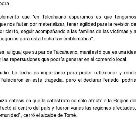
edra.
mplementó que “en Talcahuano esperamos es que tengamo
e nos faltan por materializar, tener agilidad para la revisión d
r cierto, seguir acompañando a las familias de las víctimas y 
 negocios para esta fecha tan emblemática”.
es, al igual que su par de Talcahuano, manifestó que es una ide
las repersusiones que podría generar en el comercio local.
dio. La fecha es importante para poder reflexionar y rendi
allecieron en esta tragedia, pero el declarar feriado, podrí
izo énfasis en que la catástrofe no sólo afectó a la Región de
ectó al centro del país y fueron varias las regiones afectadas
omunidad”, cerró el alcalde de Tomé.