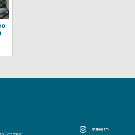
co
a
Instagram
to Comercial