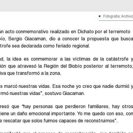
Fotografía: Archiv
 un acto conmemorativo realizado en Dichato por el terremoto
bío, Sergio Giacaman, dio a conocer la propuesta que busc
ástrofe sea declarada como feriado regional.
d, la idea es conmemorar a las víctimas de la catástrofe 
ión que atravesó la Región del Biobío posterior al terremoto
iva que transformó a la zona.
 marcó nuestras vidas. Esa noche yo creo que nadie durmió 
formó nuestras vidas”, sostuvo Giacaman.
resó que “hay personas que perdieron familiares, hay otro
 tiene un daño emocional importante. Yo me quedo con eso, co
 rescatar que solos fuimos capaces de reconstruirnos”.