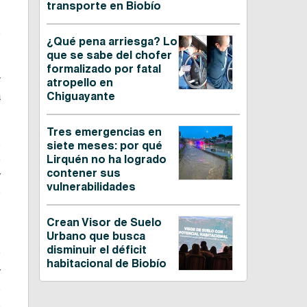
transporte en Biobío
o
¿Qué pena arriesga? Lo
que se sabe del chofer
formalizado por fatal
r
atropello en
a
Chiguayante
Tres emergencias en
s
siete meses: por qué
e
Lirquén no ha logrado
contener sus
y
vulnerabilidades
o
,
Crean Visor de Suelo
Urbano que busca
disminuir el déficit
?
habitacional de Biobío
y
s
s