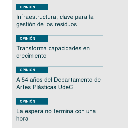
OPINIÓN
Infraestructura, clave para la
a
gestión de los residuos
n
s
OPINIÓN
Transforma capacidades en
e
crecimiento
s
y
OPINIÓN
A 54 años del Departamento de
o
Artes Plásticas UdeC
s
n
OPINIÓN
,
La espera no termina con una
s
hora