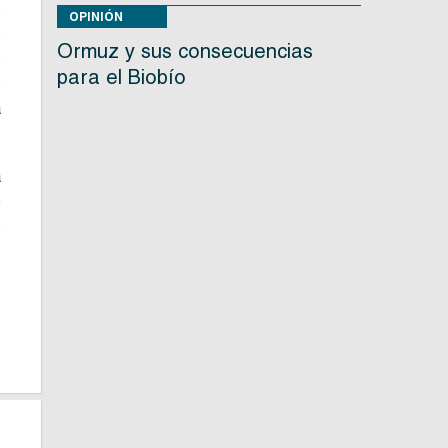
s
OPINIÓN
s
Ormuz y sus consecuencias
s
para el Biobío
s
a
a
e
s
.