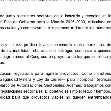
o junto a distintos sectores de la industria y recogido en l
el Plan de Gobierno para la Minería 2026-2030, articulado e
 las cuales ya comenzamos a implementar durante los primero
s y certeza jurídica. Invertir en minería implica horizontes d
e invariabilidad tributaria que entregue confianza a quiene
o, ingresamos al Congreso un proyecto de ley que simplifica 
as.
ación regulatoria para agilizar proyectos. Como ministeri
Seguridad Minera y Ley de Cierre— para incorporar técnica
ey Marco de Autorizaciones Sectoriales. Además, trabajamos co
regulaciones sectoriales. El objetivo es simple: reducir tiempos
tibilidad para que proyectos viables no queden entrampado