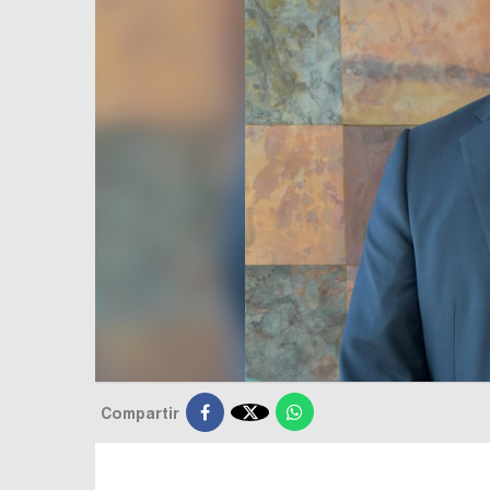

Compartir