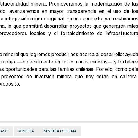
nstitucionalidad minera. Promoveremos la modernización de la
ado, avanzaremos en mayor transparencia en el uso de lo
r integración minera regional. En ese contexto, ya reactivamo
na, lo que permitirá desarrollar proyectos que generarán mile
oveedores locales y el fortalecimiento de infraestructur
e mineral que logremos producir nos acerca al desarrollo: ayud
 trabajo —especialmente en las comunas mineras— y fortalec
las oportunidades para las familias chilenas. Por ello, como paí
s proyectos de inversión minera que hoy están en cartera
propósito.
KAST
MINERÍA
MINERÍA CHILENA