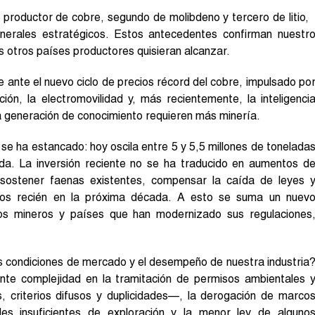
al productor de cobre, segundo de molibdeno y tercero de litio,
nerales estratégicos. Estos antecedentes confirman nuestr
s otros países productores quisieran alcanzar.
 ante el nuevo ciclo de precios récord del cobre, impulsado po
ón, la electromovilidad y, más recientemente, la inteligenci
 y la generación de conocimiento requieren más minería.
se ha estancado: hoy oscila entre 5 y 5,5 millones de tonelada
da. La inversión reciente no se ha traducido en aumentos d
 sostener faenas existentes, compensar la caída de leyes 
mos recién en la próxima década. A esto se suma un nuev
itos mineros y países que han modernizado sus regulaciones
s condiciones de mercado y el desempeño de nuestra industria
iente complejidad en la tramitación de permisos ambientales 
s, criterios difusos y duplicidades—, la derogación de marco
eles insuficientes de exploración y la menor ley de alguno