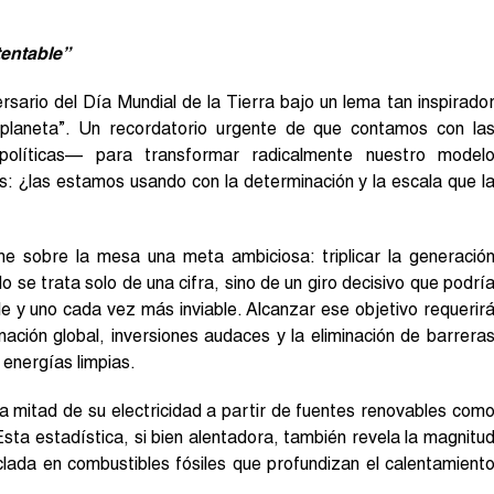
tentable”
sario del Día Mundial de la Tierra bajo un lema tan inspirado
 planeta”. Un recordatorio urgente de que contamos con la
políticas— para transformar radicalmente nuestro model
s: ¿las estamos usando con la determinación y la escala que l
bre la mesa una meta ambiciosa: triplicar la generació
se trata solo de una cifra, sino de un giro decisivo que podrí
le y uno cada vez más inviable. Alcanzar ese objetivo requerir
ción global, inversiones audaces y la eliminación de barrera
 energías limpias.
a mitad de su electricidad a partir de fuentes renovables com
 Esta estadística, si bien alentadora, también revela la magnitu
clada en combustibles fósiles que profundizan el calentamient