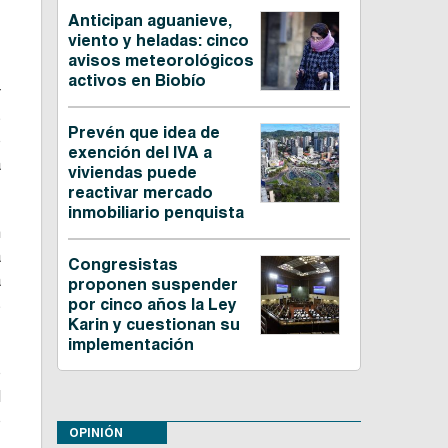
Anticipan aguanieve,
viento y heladas: cinco
avisos meteorológicos
activos en Biobío
r
s
Prevén que idea de
o
exención del IVA a
a
viviendas puede
reactivar mercado
inmobiliario penquista
n
a
Congresistas
á
proponen suspender
s
por cinco años la Ley
Karin y cuestionan su
implementación
o
d
o
OPINIÓN