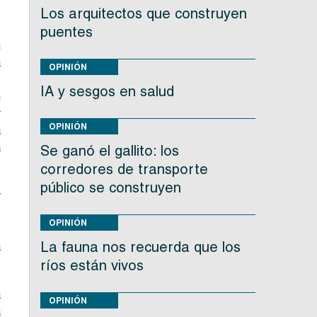
Los arquitectos que construyen
,
puentes
n
a
OPINIÓN
IA y sesgos en salud
n
r
OPINIÓN
a
a
Se ganó el gallito: los
corredores de transporte
público se construyen
r
s
OPINIÓN
e
La fauna nos recuerda que los
a
ríos están vivos
a
OPINIÓN
a