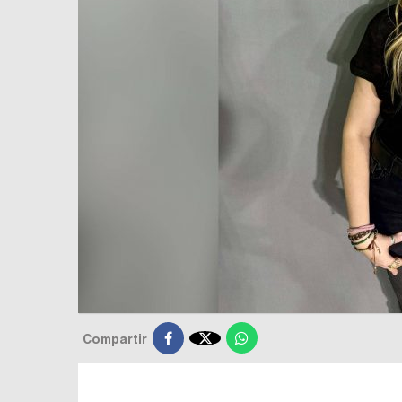

Compartir