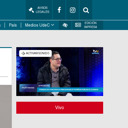
AVISOS
LEGALES
EDICIÓN
n
País
Medios UdeC
IMPRESA
Vivo