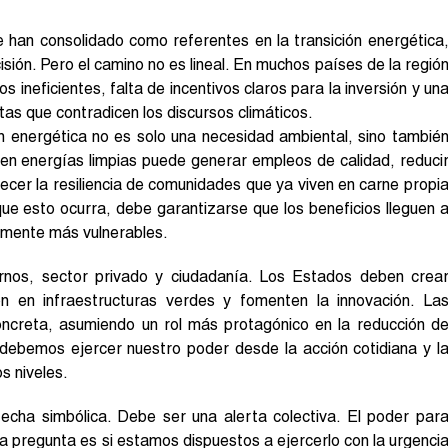
 han consolidado como referentes en la transición energética
ión. Pero el camino no es lineal. En muchos países de la regió
 ineficientes, falta de incentivos claros para la inversión y un
as que contradicen los discursos climáticos.
n energética no es solo una necesidad ambiental, sino tambié
 en energías limpias puede generar empleos de calidad, reduci
alecer la resiliencia de comunidades que ya viven en carne propi
que esto ocurra, debe garantizarse que los beneficios lleguen 
camente más vulnerables.
rnos, sector privado y ciudadanía. Los Estados deben crea
sión en infraestructuras verdes y fomenten la innovación. La
ncreta, asumiendo un rol más protagónico en la reducción d
 debemos ejercer nuestro poder desde la acción cotidiana y l
s niveles.
fecha simbólica. Debe ser una alerta colectiva. El poder par
 pregunta es si estamos dispuestos a ejercerlo con la urgenci