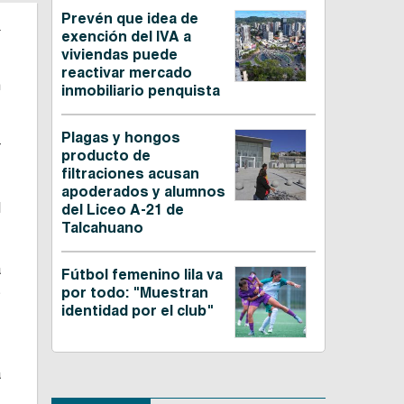
Prevén que idea de
.
exención del IVA a
viviendas puede
reactivar mercado
n
inmobiliario penquista
Plagas y hongos
r
producto de
filtraciones acusan
apoderados y alumnos
l
del Liceo A-21 de
Talcahuano
a
Fútbol femenino lila va
s
por todo: "Muestran
identidad por el club"
,
a