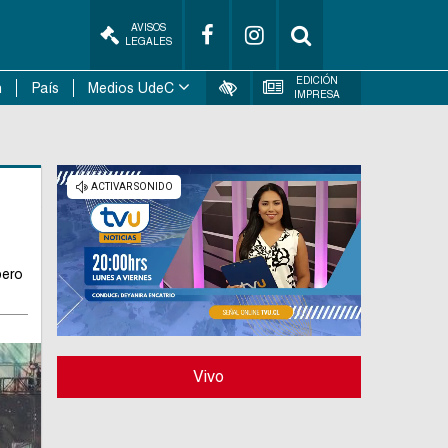
AVISOS
LEGALES
EDICIÓN
n
País
Medios UdeC
IMPRESA
pero
Vivo