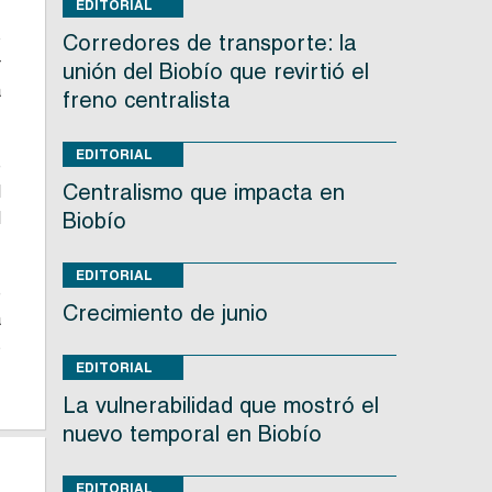
EDITORIAL
o
Corredores de transporte: la
r
unión del Biobío que revirtió el
a
freno centralista
EDITORIAL
e
Centralismo que impacta en
l
l
Biobío
EDITORIAL
e
Crecimiento de junio
a
s
EDITORIAL
La vulnerabilidad que mostró el
nuevo temporal en Biobío
EDITORIAL