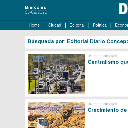
Miércoles
05/08/2026
Home
Ciudad
Editorial
Política
Econo
Búsqueda por: Editorial Diario Concep
05 de agosto 2026
Centralismo qu
04 de agosto 2026
Crecimiento de 