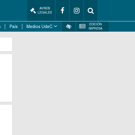
AVISOS
LEGALES
EDICIÓN
n
País
Medios UdeC
IMPRESA