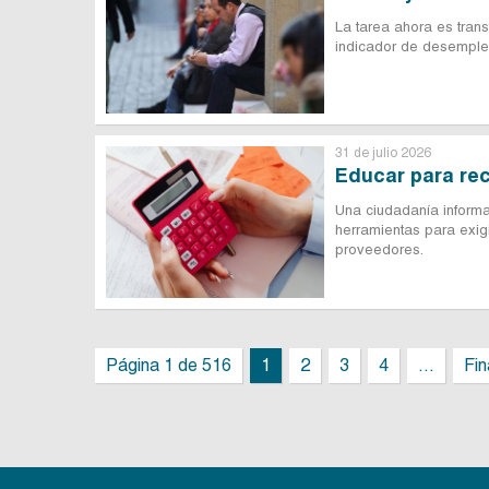
La tarea ahora es tran
indicador de desemple
31 de julio 2026
Educar para re
Una ciudadanía inform
herramientas para exigi
proveedores.
Página 1 de 516
1
2
3
4
...
Fin