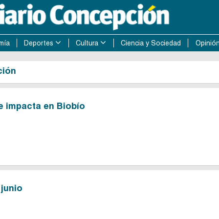
mía
Deportes
Cultura
Ciencia y Sociedad
Opinió
ción
e impacta en Biobío
junio