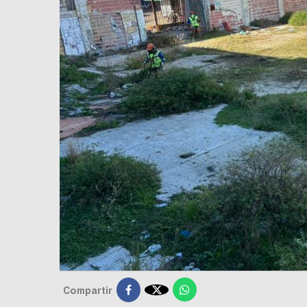

Compartir