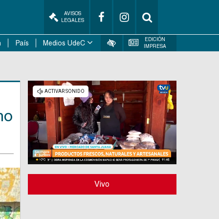
AVISOS
LEGALES
EDICIÓN
n
País
Medios UdeC
IMPRESA
no
Vivo