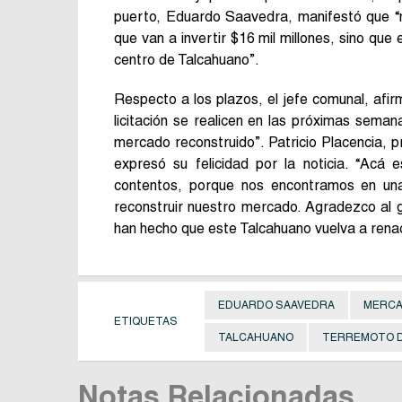
puerto, Eduardo Saavedra, manifestó que “no
que van a invertir $16 mil millones, sino que 
centro de Talcahuano”.
Respecto a los plazos, el jefe comunal, afi
licitación se realicen en las próximas sema
mercado reconstruido”. Patricio Placencia, 
expresó su felicidad por la noticia. “Ac
contentos, porque nos encontramos en una
reconstruir nuestro mercado. Agradezco al g
han hecho que este Talcahuano vuelva a rena
EDUARDO SAAVEDRA
MERCA
ETIQUETAS
TALCAHUANO
TERREMOTO D
Notas Relacionadas