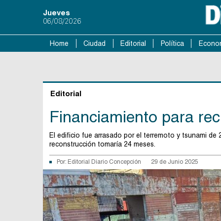
Jueves
06/08/2026
Home
Ciudad
Editorial
Política
Econo
Editorial
Financiamiento para re
El edificio fue arrasado por el terremoto y tsunami de
reconstrucción tomaría 24 meses.
Por:
Editorial Diario Concepción
29 de Junio 2025