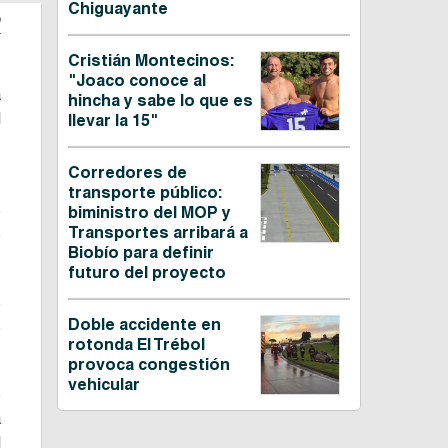
Chiguayante
o
Cristián Montecinos:
"Joaco conoce al
a
hincha y sabe lo que es
l
llevar la 15"
,
Corredores de
transporte público:
o
biministro del MOP y
Transportes arribará a
e
Biobío para definir
futuro del proyecto
s
Doble accidente en
s
rotonda El Trébol
provoca congestión
vehicular
e
a
l