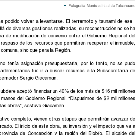
Fotografía: Municipalidad de Talcahuan
 podido volver a levantarse. El terremoto y tsunami de ese
allá de diversas gestiones realizadas, su reconstrucción no se h
rma de modificación de convenio entre el Gobierno Regional de
 traspaso de los recursos que permitirán recuperar el inmueble
a comuna, sino que para la Región.
no tenía asignación presupuestaria, por lo tanto, no se pud
parlamentarios fue ir a buscar recursos a la Subsecretaría d
gobernador Sergio Giacaman.
Subdere aceptó financiar un 40% de los más de $16 mil millone
manos del Gobierno Regional. “Dispusimos de $2 mil millone
n las obras”, sostuvo Giacaman.
ativo completo, vienen otras etapas que permitirán avanzar d
rcado. El inicio de esta obra, su inversión y el impacto que va 
rovincia de Concepción y la región del Biobío. El alcalde de