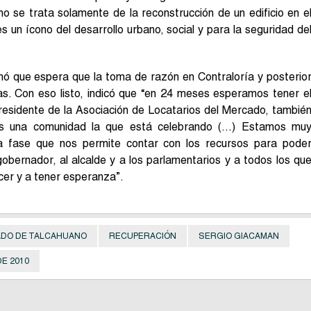
 se trata solamente de la reconstrucción de un edificio en e
es un ícono del desarrollo urbano, social y para la seguridad de
rmó que espera que la toma de razón en Contraloría y posterio
nas. Con eso listo, indicó que “en 24 meses esperamos tener e
presidente de la Asociación de Locatarios del Mercado, tambié
á es una comunidad la que está celebrando (…) Estamos mu
 fase que nos permite contar con los recursos para pode
obernador, al alcalde y a los parlamentarios y a todos los qu
cer y a tener esperanza”.
DO DE TALCAHUANO
RECUPERACIÓN
SERGIO GIACAMAN
E 2010