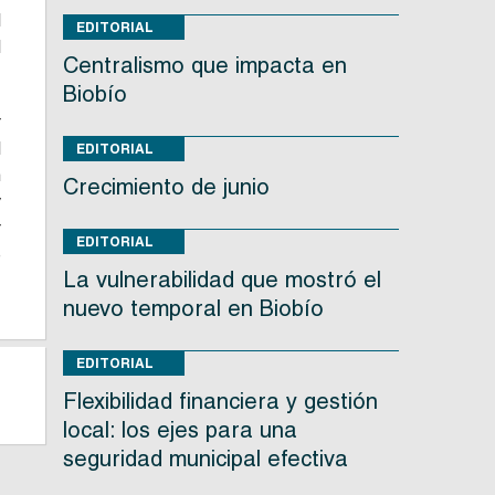
l
EDITORIAL
l
Centralismo que impacta en
Biobío
r
l
EDITORIAL
n
Crecimiento de junio
y
r
EDITORIAL
e
La vulnerabilidad que mostró el
nuevo temporal en Biobío
EDITORIAL
Flexibilidad financiera y gestión
local: los ejes para una
seguridad municipal efectiva