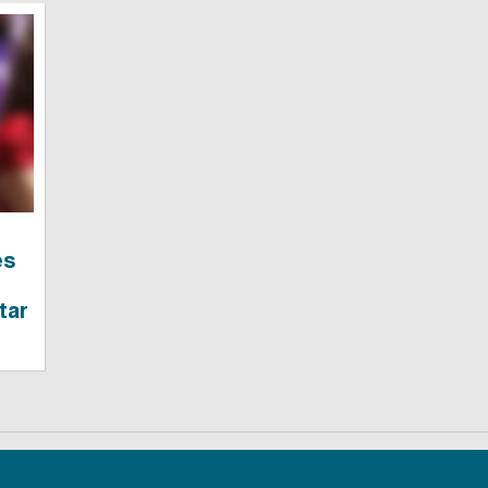
es
tar