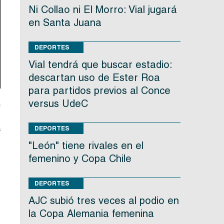
Ni Collao ni El Morro: Vial jugará
en Santa Juana
DEPORTES
Vial tendrá que buscar estadio:
descartan uso de Ester Roa
para partidos previos al Conce
versus UdeC
n
e
a
DEPORTES
"León" tiene rivales en el
femenino y Copa Chile
o
e
DEPORTES
AJC subió tres veces al podio en
s
la Copa Alemania femenina
e