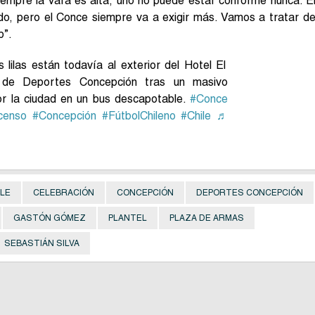
iempre la vara es alta, uno no puede estar conforme nunca. E
ndo, pero el Conce siempre va a exigir más. Vamos a tratar d
b”.
lilas están todavía al exterior del Hotel El
l de Deportes Concepción tras un masivo
por la ciudad en un bus descapotable.
#Conce
censo
#Concepción
#FútbolChileno
#Chile
♬
LE
CELEBRACIÓN
CONCEPCIÓN
DEPORTES CONCEPCIÓN
GASTÓN GÓMEZ
PLANTEL
PLAZA DE ARMAS
SEBASTIÁN SILVA