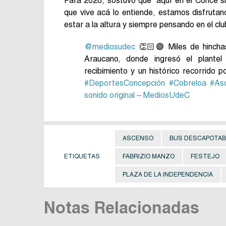
Para 2026, sostuvo que “aquí en el Conce s
que vive acá lo entiende, estamos disfruta
estar a la altura y siempre pensando en el clu
@mediosudec
👏🏻🟣 Miles de hinchas 
Araucano, donde ingresó el plante
recibimiento y un histórico recorrido 
#DeportesConcepción
#Cobreloa
#As
sonido original – MediosUdeC
ASCENSO
BUS DESCAPOTAB
ETIQUETAS
FABRIZIO MANZO
FESTEJO
PLAZA DE LA INDEPENDENCIA
Notas Relacionadas