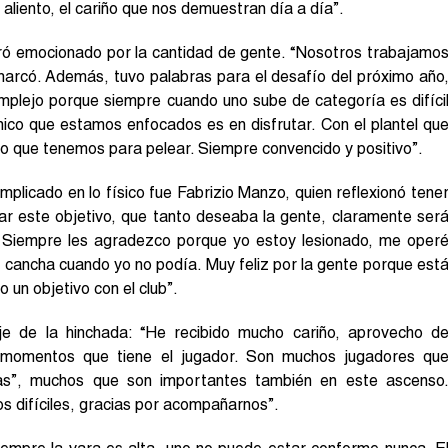
 aliento, el cariño que nos demuestran día a día”.
stró emocionado por la cantidad de gente. “Nosotros trabajamo
 marcó. Además, tuvo palabras para el desafío del próximo año
mplejo porque siempre cuando uno sube de categoría es difíci
ico que estamos enfocados es en disfrutar. Con el plantel qu
o que tenemos para pelear. Siempre convencido y positivo”.
licado en lo físico fue Fabrizio Manzo, quien reflexionó tene
rar este objetivo, que tanto deseaba la gente, claramente ser
. Siempre les agradezco porque yo estoy lesionado, me oper
 cancha cuando yo no podía. Muy feliz por la gente porque est
 un objetivo con el club”.
je de la hinchada: “He recibido mucho cariño, aprovecho d
 momentos que tiene el jugador. Son muchos jugadores qu
otas”, muchos que son importantes también en este ascenso
s difíciles, gracias por acompañarnos”.