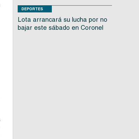
u
DEPORTES
Lota arrancará su lucha por no
bajar este sábado en Coronel
s
a
e
s