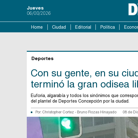
Jueves
06/08/2026
Home
Ciudad
Editorial
Política
Econo
Deportes
Con su gente, en su ciu
terminó la gran odisea li
Euforia, algarabía y todos los sinónimos que correspon
del plantel de Deportes Concepción por la ciudad.
Por:
Christopher Cortez
-
Bruno Rozas Hinayado
08 de Di