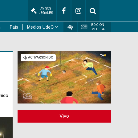
AVISOS
LEGALES
EDICIÓN
n
País
Medios UdeC
IMPRESA
rrido
Vivo