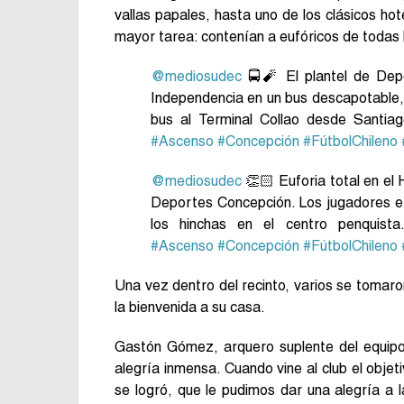
vallas papales, hasta uno de los clásicos hot
mayor tarea: contenían a eufóricos de todas
@mediosudec
🚍🧨 El plantel de Depo
Independencia en un bus descapotable, c
bus al Terminal Collao desde Santia
#Ascenso
#Concepción
#FútbolChileno
@mediosudec
👏🏻 Euforia total en el 
Deportes Concepción. Los jugadores e i
los hinchas en el centro penquist
#Ascenso
#Concepción
#FútbolChileno
Una vez dentro del recinto, varios se tomar
la bienvenida a su casa.
Gastón Gómez, arquero suplente del equipo 
alegría inmensa. Cuando vine al club el obje
se logró, que le pudimos dar una alegría a