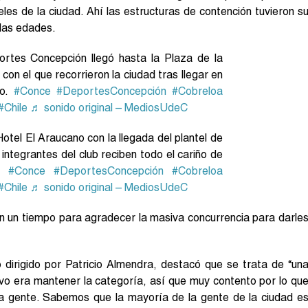
eles de la ciudad. Ahí las estructuras de contención tuvieron s
 las edades.
rtes Concepción llegó hasta la Plaza de la
on el que recorrieron la ciudad tras llegar en
go.
#Conce
#DeportesConcepción
#Cobreloa
#Chile
♬ sonido original – MediosUdeC
Hotel El Araucano con la llegada del plantel de
ntegrantes del club reciben todo el cariño de
a.
#Conce
#DeportesConcepción
#Cobreloa
#Chile
♬ sonido original – MediosUdeC
on un tiempo para agradecer la masiva concurrencia para darle
dirigido por Patricio Almendra, destacó que se trata de “un
tivo era mantener la categoría, así que muy contento por lo qu
 la gente. Sabemos que la mayoría de la gente de la ciudad e