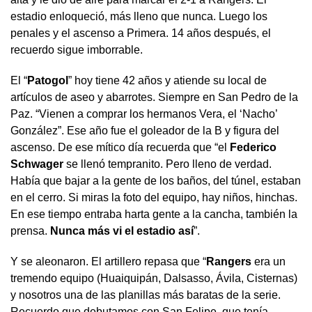
estadio enloqueció, más lleno que nunca. Luego los
penales y el ascenso a Primera. 14 años después, el
recuerdo sigue imborrable.
El “
Patogol
” hoy tiene 42 años y atiende su local de
artículos de aseo y abarrotes. Siempre en San Pedro de la
Paz. “Vienen a comprar los hermanos Vera, el ‘Nacho’
González”. Ese año fue el goleador de la B y figura del
ascenso. De ese mítico día recuerda que “el
Federico
Schwager
se llenó tempranito. Pero lleno de verdad.
Había que bajar a la gente de los baños, del túnel, estaban
en el cerro. Si miras la foto del equipo, hay niños, hinchas.
En ese tiempo entraba harta gente a la cancha, también la
prensa.
Nunca más vi el estadio así
”.
Y se aleonaron. El artillero repasa que “
Rangers
era un
tremendo equipo (Huaiquipán, Dalsasso, Ávila, Cisternas)
y nosotros una de las planillas más baratas de la serie.
Recuerdo que debutamos con San Felipe, que tenía