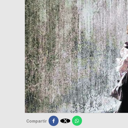

Compartir