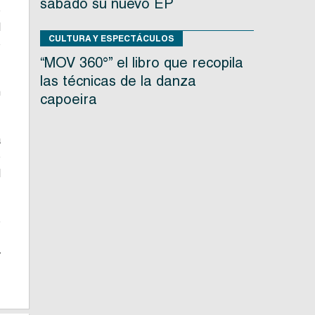
sábado su nuevo EP
o
l
CULTURA Y ESPECTÁCULOS
o
“MOV 360°” el libro que recopila
las técnicas de la danza
n
capoeira
a
o
l
e
.
y