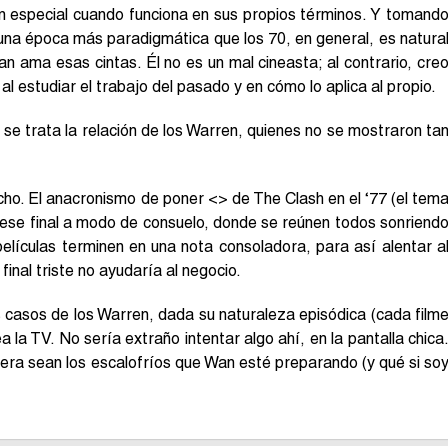
 en especial cuando funciona en sus propios términos. Y tomand
 una época más paradigmática que los 70, en general, es natura
Wan ama esas cintas. Él no es un mal cineasta; al contrario, cre
l estudiar el trabajo del pasado y en cómo lo aplica al propio.
e trata la relación de los Warren, quienes no se mostraron ta
o. El anacronismo de poner <> de The Clash en el ‘77 (el tem
 ese final a modo de consuelo, donde se reúnen todos sonriend
elículas terminen en una nota consoladora, para así alentar a
final triste no ayudaría al negocio.
s casos de los Warren, dada su naturaleza episódica (cada film
a la TV. No sería extraño intentar algo ahí, en la pantalla chica
uiera sean los escalofríos que Wan esté preparando (y qué si so