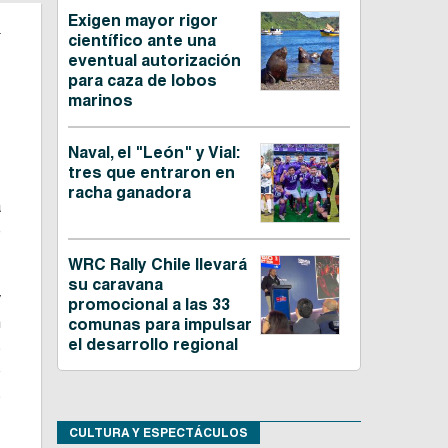
Exigen mayor rigor
g
científico ante una
eventual autorización
para caza de lobos
marinos
Naval, el "León" y Vial:
tres que entraron en
racha ganadora
a
e
WRC Rally Chile llevará
su caravana
y
promocional a las 33
n
comunas para impulsar
el desarrollo regional
s
e
s
CULTURA Y ESPECTÁCULOS