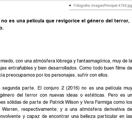
Fotografía: imagenPrincipal-4749.jp
, no es una película que revigorice el género del terror,
o.
de miedo, con una atmósfera lóbrega y fantasmagórica, muy de l
ajes entrañables y bien desarrollados. Como todo buen filme d
cía preocuparnos por los personajes, sufrir con ellos.
 segunda parte. El conjuro 2 (2016) no es una película mu
 género del terror con nuevas ideas o estéticas. Pero es u
nes sólidas de parte de Patrick Wilson y Vera Farmiga como lo
e Warren, respectivamente; y a una atmósfera derivativa d
envolvente y capaz de encontrar una belleza particular en la