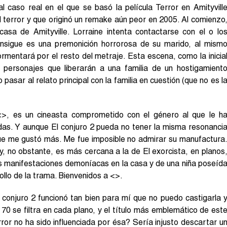
 caso real en el que se basó la película Terror en Amityvill
l terror y que originó un remake aún peor en 2005. Al comienzo
asa de Amityville. Lorraine intenta contactarse con el o lo
consigue es una premonición horrorosa de su marido, al mism
rmentará por el resto del metraje. Esta escena, como la inicia
 personajes que liberarán a una familia de un hostigamient
o pasar al relato principal con la familia en cuestión (que no es l
>, es un cineasta comprometido con el género al que le h
adas. Y aunque El conjuro 2 pueda no tener la misma resonanci
que me gustó más. Me fue imposible no admirar su manufactura
y, no obstante, es más cercana a la de El exorcista, en planos
as manifestaciones demoníacas en la casa y de una niña poseíd
ollo de la trama. Bienvenidos a <>.
 conjuro 2 funcionó tan bien para mí que no puedo castigarla 
70 se filtra en cada plano, y el título más emblemático de est
ror no ha sido influenciada por ésa? Sería injusto descartar u