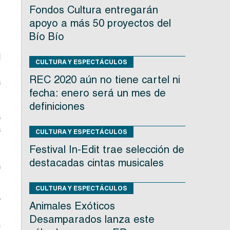
e
Fondos Cultura entregarán
,
apoyo a más 50 proyectos del
s
Bío Bío
o
l
CULTURA Y ESPECTÁCULOS
o
REC 2020 aún no tiene cartel ni
a
fecha: enero será un mes de
definiciones
a
a
CULTURA Y ESPECTÁCULOS
.
Festival In-Edit trae selección de
,
destacadas cintas musicales
a
CULTURA Y ESPECTÁCULOS
y
Animales Exóticos
e
Desamparados lanza este
n