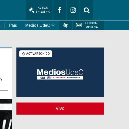
AVISOS
LEGALES
EDICIÓN
n
País
Medios UdeC
IMPRESA
uy
Vivo