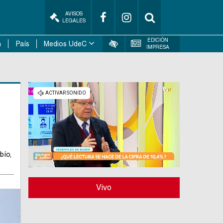
AVISOS
LEGALES
EDICIÓN
n
País
Medios UdeC
IMPRESA
bío,
Vivo