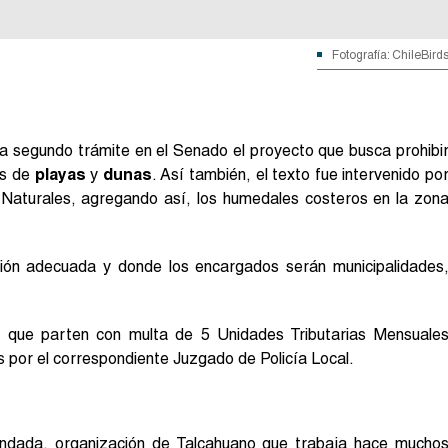
Fotografía: ChileBird
a segundo trámite en el Senado el proyecto que busca prohibi
as de
playas
y
dunas
. Así también, el texto fue intervenido po
Naturales, agregando así, los humedales costeros en la zon
ión adecuada y donde los encargados serán municipalidades
es que parten con multa de 5 Unidades Tributarias Mensuale
s por el correspondiente Juzgado de Policía Local.
andada, organización de Talcahuano que trabaja hace mucho