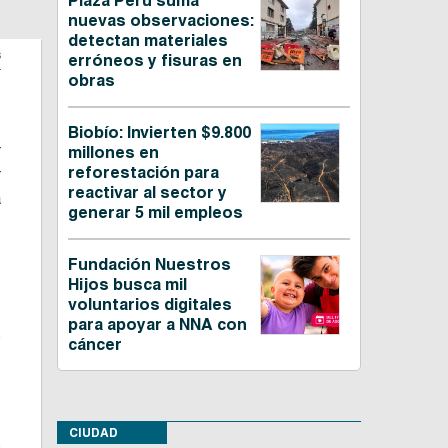
Plaza Perú suma
nuevas observaciones:
detectan materiales
s
erróneos y fisuras en
obras
Biobío: Invierten $9.800
r
millones en
reforestación para
r
reactivar al sector y
a
generar 5 mil empleos
Fundación Nuestros
,
Hijos busca mil
voluntarios digitales
para apoyar a NNA con
s
cáncer
CIUDAD
s