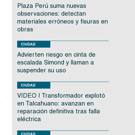
Plaza Perú suma nuevas
e
observaciones: detectan
e
n
materiales erróneos y fisuras en
obras
n
CIUDAD
s
Advierten riesgo en cinta de
escalada Simond y llaman a
n
suspender su uso
0
e
CIUDAD
VIDEO | Transformador explotó
en Talcahuano: avanzan en
r
reparación definitiva tras falla
eléctrica
0
s
CIUDAD