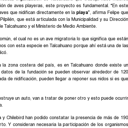
ción de aves playeras, este proyecto es fundamental. “En est
ves que nidifican directamente en la
playa
”, afirma Felipe qu
lpilén, que está articulada con la Municipalidad y su Direcció
e Talcahuano y el Ministerio de Medio Ambiente.
omún, el cual no es un ave migratoria lo que significa que está
mos con esta especie en Talcahuano porque ahí está una de la
icó.
a la zona costera del país, es en Talcahuano donde existe u
datos de la fundación se pueden observar alrededor de 12
da de nidificación, pueden llegar a reponer sus nidos si es qu
struye un auto, van a tratar de poner otro y esto puede ocurri
a.
a y Chilebird han podido constatar la presencia de más de 19
to. Y consideran necesaria la participación de los organismo