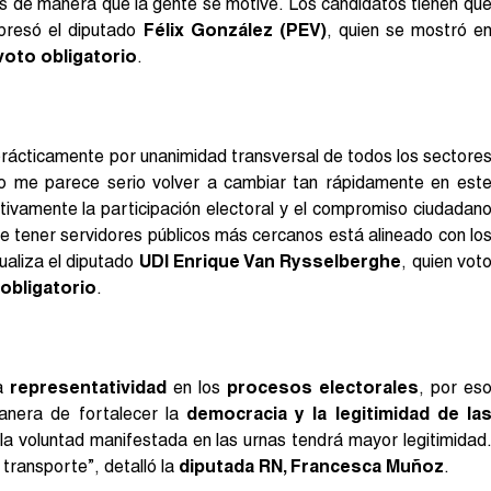
os de manera que la gente se motive. Los candidatos tienen qu
xpresó el diputado
Félix González (PEV)
, quien se mostró e
voto obligatorio
.
rácticamente por unanimidad transversal de todos los sectore
no me parece serio volver a cambiar tan rápidamente en est
tivamente la participación electoral y el compromiso ciudadan
 de tener servidores públicos más cercanos está alineado con lo
tualiza el diputado
UDI Enrique Van Rysselberghe
, quien vot
obligatorio
.
a
representatividad
en los
procesos electorales
, por es
anera de fortalecer la
democracia y la legitimidad de la
 la voluntad manifestada en las urnas tendrá mayor legitimidad
 transporte”, detalló la
diputada RN, Francesca Muñoz
.