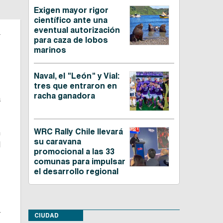
Exigen mayor rigor
científico ante una
n
eventual autorización
para caza de lobos
marinos
,
Naval, el "León" y Vial:
tres que entraron en
racha ganadora
a
WRC Rally Chile llevará
n
su caravana
l
promocional a las 33
comunas para impulsar
el desarrollo regional
,
r
CIUDAD