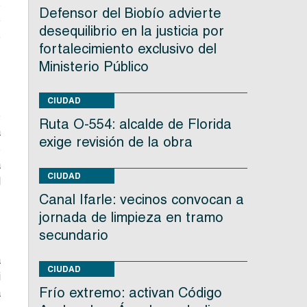
s
Defensor del Biobío advierte
o
desequilibrio en la justicia por
e
fortalecimiento exclusivo del
Ministerio Público
CIUDAD
e
Ruta O-554: alcalde de Florida
a
exige revisión de la obra
s
a
CIUDAD
l
Canal Ifarle: vecinos convocan a
jornada de limpieza en tramo
secundario
a
CIUDAD
i
Frío extremo: activan Código
a