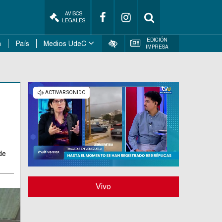
AVISOS
LEGALES
EDICIÓN
n
País
Medios UdeC
IMPRESA
de
Vivo