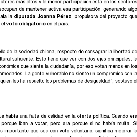
ectores más altos y la menor participación está en los sectore
reocupan de mantener activa esa participación, generando alg
ala la
diputada Joanna Pérez
, propulsora del proyecto qu
 el
voto obligatorio
en el país.
lo de la sociedad chilena, respecto de consagrar la libertad d
tural suficiente. Esto tiene que ver con dos ejes principales, l
económica que sienta la ciudadanía, por eso votan menos en lo
comodados. La gente vulnerable no siente un compromiso con l
uien les ha resuelto los problemas de desigualdad”, sostuvo e
ue había una falta de calidad en la oferta política. Cuando er
 porque iban a votar, pero era porque si no había multa. S
s importante que sea con voto voluntario, significa mejorar l