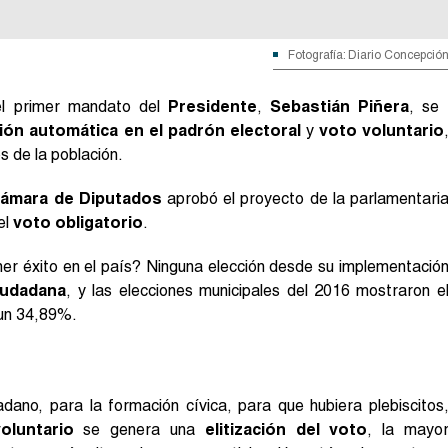
Fotografía: Diario Concepció
el primer mandato del
Presidente
,
Sebastián Piñera
, se
ción automática en el padrón electoral
y
voto voluntario
s de la población.
ámara de Diputados
aprobó el proyecto de la parlamentari
el
voto obligatorio
.
ner éxito en el país? Ninguna elección desde su implementació
ciudadana
, y las elecciones municipales del 2016 mostraron e
 un 34,89%.
ano, para la formación cívica, para que hubiera plebiscitos
luntario
se genera una
elitización del voto
, la mayo