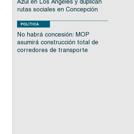
Azul en Los Ángeles y duplican
e
n
rutas sociales en Concepción
POLÍTICA
No habrá concesión: MOP
asumirá construcción total de
s
corredores de transporte
e
o
s
o
o
s
.