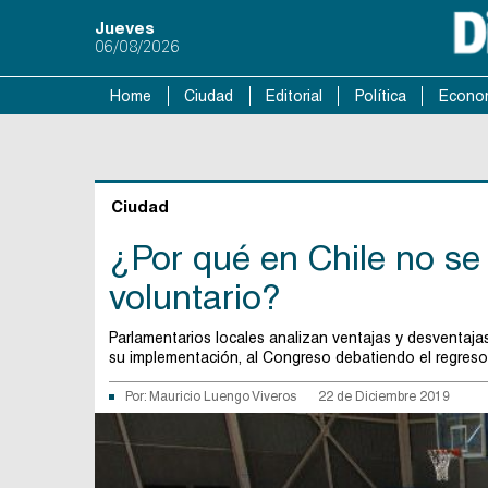
Jueves
06/08/2026
Home
Ciudad
Editorial
Política
Econo
Ciudad
¿Por qué en Chile no se 
voluntario?
Parlamentarios locales analizan ventajas y desventajas
su implementación, al Congreso debatiendo el regreso 
Por:
Mauricio Luengo Viveros
22 de Diciembre 2019