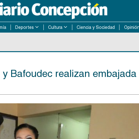
mía
Deportes
Cultura
Ciencia y Sociedad
Opinió
 y Bafoudec realizan embajada