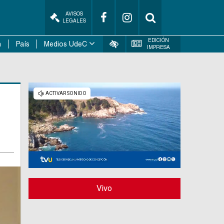
AVISOS
LEGALES
EDICIÓN
n
País
Medios UdeC
IMPRESA
Vivo