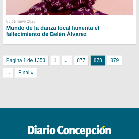
05 de mayo 2020
Mundo de la danza local lamenta el
fallecimiento de Belén Álvarez
Página 1 de 1353
1
...
877
878
879
...
Final »