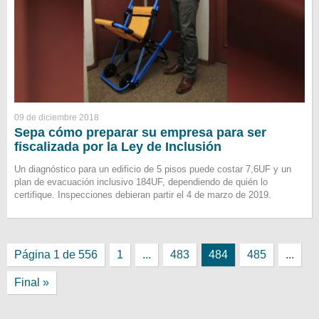
09 de diciembre 2018
Sepa cómo preparar su empresa para ser
fiscalizada por la Ley de Inclusión
Un diagnóstico para un edificio de 5 pisos puede costar 7,6UF y un
plan de evacuación inclusivo 184UF, dependiendo de quién lo
certifique. Inspecciones debieran partir el 4 de marzo de 2019.
Página 1 de 556
1
...
483
484
485
...
Final »