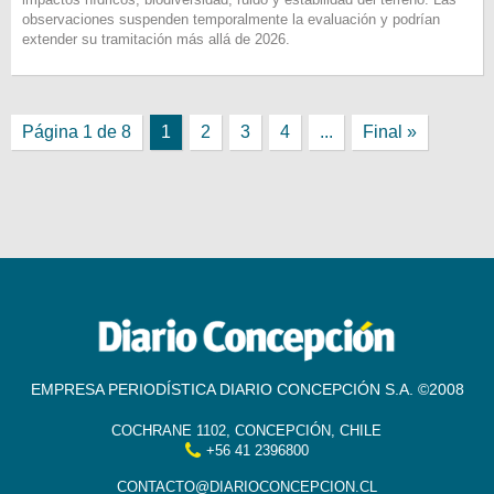
observaciones suspenden temporalmente la evaluación y podrían
extender su tramitación más allá de 2026.
Página 1 de 8
1
2
3
4
...
Final »
EMPRESA PERIODÍSTICA DIARIO CONCEPCIÓN S.A. ©2008
COCHRANE 1102, CONCEPCIÓN, CHILE
+56 41 2396800
CONTACTO@DIARIOCONCEPCION.CL