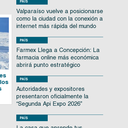
PAÍS
Valparaíso vuelve a posicionarse
como la ciudad con la conexión a
internet más rápida del mundo
PAÍS
Farmex Llega a Concepción: La
farmacia online más económica
abrirá punto estratégico
les
PAÍS
 los
s
Autoridades y expositores
presentaron oficialmente la
“Segunda Api Expo 2026”
PAÍS
La casa que aprende tus