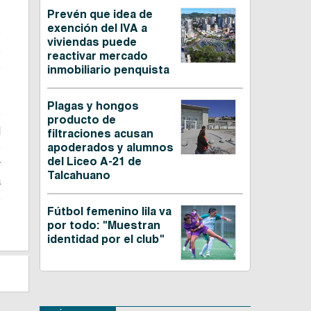
Prevén que idea de
exención del IVA a
o
viviendas puede
o
reactivar mercado
o
inmobiliario penquista
Plagas y hongos
e
producto de
d
filtraciones acusan
e
apoderados y alumnos
del Liceo A-21 de
r
Talcahuano
a
s
Fútbol femenino lila va
por todo: "Muestran
identidad por el club"