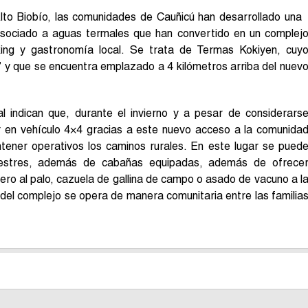
lto Biobío, las comunidades de Cauñicú han desarrollado una
sociado a aguas termales que han convertido en un complej
king y gastronomía local. Se trata de Termas Kokiyen, cuy
”
y que se encuentra emplazado a 4 kilómetros arriba del nuev
l indican que, durante el invierno y a pesar de considerars
ar en vehículo 4×4 gracias a este nuevo acceso a la comunida
tener operativos los caminos rurales. En este lugar se pued
vestres, además de cabañas equipadas, además de ofrece
ro al palo, cazuela de gallina de campo o asado de vacuno a l
 del complejo se opera de manera comunitaria entre las familia