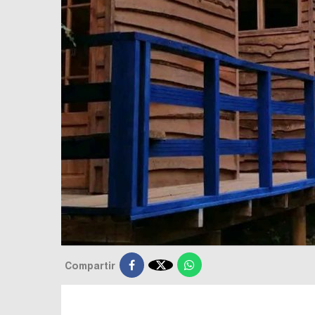

Compartir