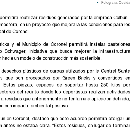
Fotografía: Cedid
permitirá reutilizar residuos generados por la empresa Colbún
tmósfera, en un proyecto que mejorará las condiciones para lo
pal de Coronel.
icks y el Municipio de Coronel permitirá instalar pastelone
o Schwager, iniciativa que busca mejorar la infraestructur
ar hacia un modelo de construcción más sostenible.
 desechos plásticos de carpas utilizados por la Central Sant
os que son procesados por Green Bricks y convertidos e
n. Estas piezas, capaces de soportar hasta 250 kilos po
ctores del recinto donde los deportistas realizan actividade
o a residuos que anteriormente no tenían una aplicación definida
ón con impacto ambiental positivo.
bún en Coronel, destacó que este acuerdo permitirá otorgar u
ón antes no estaba clara. “Estos residuos, en lugar de termina