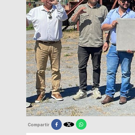

Compartir