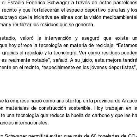
n el Estadio Federico Schwager a través de estos pastelone
 recinto y que fortalecerán el espacio deportivo para las y lo
ubrayó que la iniciativa se alinea con la visión medioambienta
ar y reutilizar los residuos que se generan.
stadio, valoró la intervención y aseguró que existe u
 que hoy ofrece la tecnología en materia de reciclaje. “Estamo
gracias al reciclaje y la tecnología. Ver cómo residuos puede
es realmente notable”, señaló. A su juicio, esta mejora tendr
ente en el recinto, “especialmente en los jóvenes deportistas”
ue la empresa nació como una startup en la provincia de Arauc
n materiales de construcción sostenible. Hoy trabajan en l
te una tecnología que reduce la huella de carbono y que les h
ancias internacionales.
ico Schwager permitirá evitar que más de 60 toneladas de CO