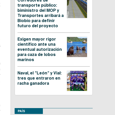
Corredores de
a
transporte público:
biministro del MOP y
Transportes arribará a
Biobío para definir
s
futuro del proyecto
s
Exigen mayor rigor
científico ante una
a
eventual autorización
para caza de lobos
marinos
a
n
Naval, el "León" y Vial:
r
tres que entraron en
s
racha ganadora
,
n
r
PAÍS