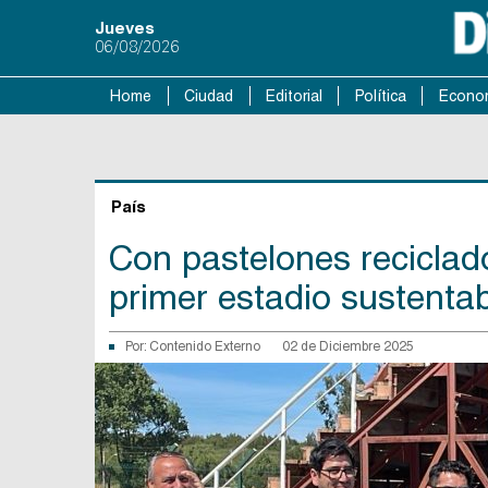
Jueves
06/08/2026
Home
Ciudad
Editorial
Política
Econo
País
Con pastelones reciclad
primer estadio sustentab
Por:
Contenido Externo
02 de Diciembre 2025