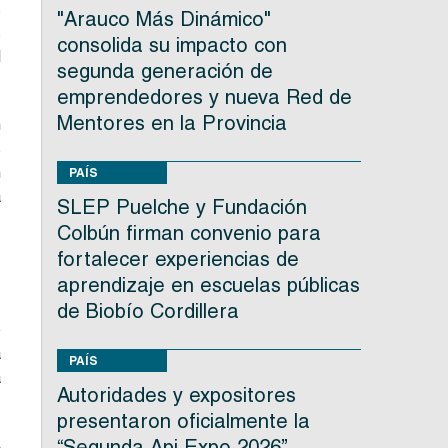
s
"Arauco Más Dinámico"
s
consolida su impacto con
l
segunda generación de
emprendedores y nueva Red de
Mentores en la Provincia
n
s
n
PAÍS
á
SLEP Puelche y Fundación
,
Colbún firman convenio para
fortalecer experiencias de
aprendizaje en escuelas públicas
de Biobío Cordillera
o
a
PAÍS
a
Autoridades y expositores
presentaron oficialmente la
“Segunda Api Expo 2026”
₂