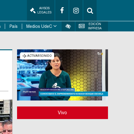
AVISOS
LEGALES
EDICIÓN
n
País
Medios UdeC
IMPRESA
Vivo