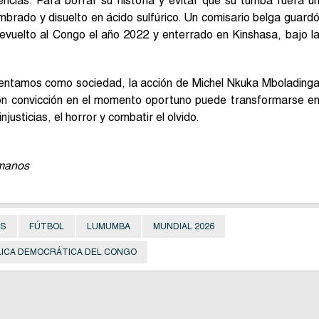
encias. Para borrar su historia y evitar que su tumba fuera u
brado y disuelto en ácido sulfúrico. Un comisario belga guard
 devuelto al Congo el año 2022 y enterrado en Kinshasa, bajo l
frentamos como sociedad, la acción de Michel Nkuka Mbolading
on convicción en el momento oportuno puede transformarse e
justicias, el horror y combatir el olvido.
umanos
OS
FÚTBOL
LUMUMBA
MUNDIAL 2026
LICA DEMOCRÁTICA DEL CONGO