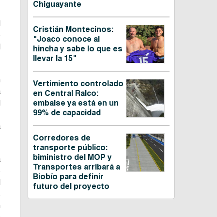
Chiguayante
l
Cristián Montecinos:
e
"Joaco conoce al
l
hincha y sabe lo que es
llevar la 15"
n
Vertimiento controlado
a
en Central Ralco:
l
embalse ya está en un
99% de capacidad
.
a
Corredores de
transporte público:
biministro del MOP y
a
Transportes arribará a
e
Biobío para definir
l
futuro del proyecto
s
n