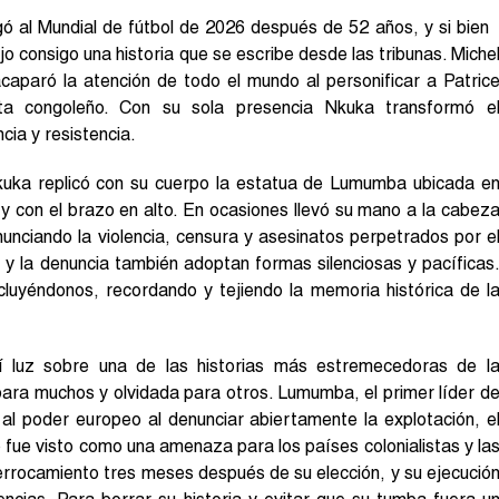
gó al Mundial de fútbol de 2026 después de 52 años, y si bien
jo consigo una historia que se escribe desde las tribunas. Miche
paró la atención de todo el mundo al personificar a Patric
sta congoleño. Con su sola presencia Nkuka transformó e
ia y resistencia.
kuka replicó con su cuerpo la estatua de Lumumba ubicada e
y con el brazo en alto. En ocasiones llevó su mano a la cabez
nunciando la violencia, censura y asesinatos perpetrados por e
a y la denuncia también adoptan formas silenciosas y pacíficas
cluyéndonos, recordando y tejiendo la memoria histórica de l
 luz sobre una de las historias más estremecedoras de l
ara muchos y olvidada para otros. Lumumba, el primer líder d
al poder europeo al denunciar abiertamente la explotación, e
 fue visto como una amenaza para los países colonialistas y la
errocamiento tres meses después de su elección, y su ejecució