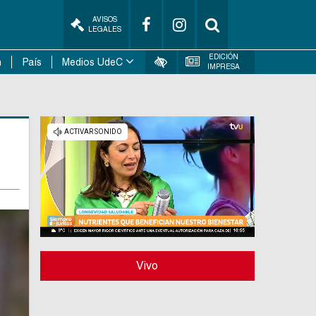
AVISOS
LEGALES
EDICIÓN
n
País
Medios UdeC
IMPRESA
Vivo