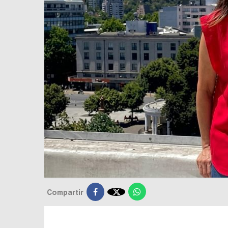

Compartir