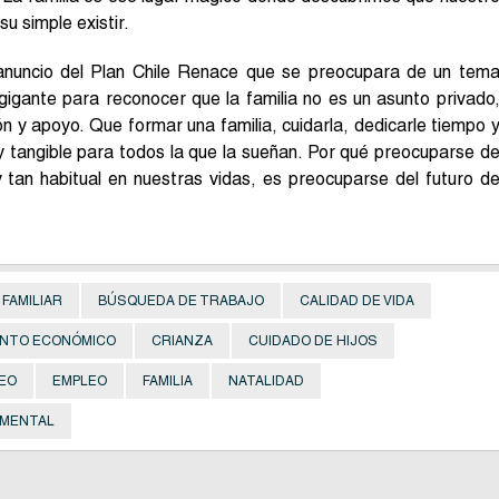
u simple existir.
 anuncio del Plan Chile Renace que se preocupara de un tem
 gigante para reconocer que la familia no es un asunto privado
n y apoyo. Que formar una familia, cuidarla, dedicarle tiempo 
l y tangible para todos la que la sueñan. Por qué preocuparse d
y tan habitual en nuestras vidas, es preocuparse del futuro d
FAMILIAR
BÚSQUEDA DE TRABAJO
CALIDAD DE VIDA
ENTO ECONÓMICO
CRIANZA
CUIDADO DE HIJOS
EO
EMPLEO
FAMILIA
NATALIDAD
 MENTAL