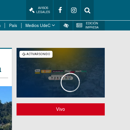
AVISOS
LEGALES
EDICIÓN
n
País
Medios UdeC
IMPRESA
a
Vivo