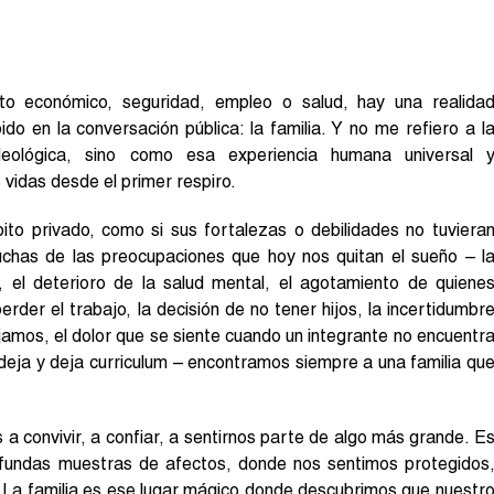
o económico, seguridad, empleo o salud, hay una realida
 en la conversación pública: la familia. Y no me refiero a l
deológica, sino como esa experiencia humana universal 
vidas desde el primer respiro.
ito privado, como si sus fortalezas o debilidades no tuviera
chas de las preocupaciones que hoy nos quitan el sueño – l
 el deterioro de la salud mental, el agotamiento de quiene
erder el trabajo, la decisión de no tener hijos, la incertidumbr
jamos, el dolor que se siente cuando un integrante no encuentr
 deja y deja curriculum – encontramos siempre a una familia qu
 convivir, a confiar, a sentirnos parte de algo más grande. E
ofundas muestras de afectos, donde nos sentimos protegidos
La familia es ese lugar mágico donde descubrimos que nuestr