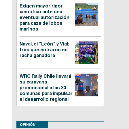
Exigen mayor rigor
científico ante una
eventual autorización
para caza de lobos
d
marinos
a
y
Naval, el "León" y Vial:
tres que entraron en
racha ganadora
n
a
s
WRC Rally Chile llevará
e
su caravana
a
promocional a las 33
comunas para impulsar
e
el desarrollo regional
s
,
OPINIÓN
o