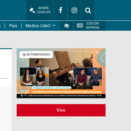
AVISOS
LEGALES
EDICIÓN
n
País
Medios UdeC
IMPRESA
Vivo