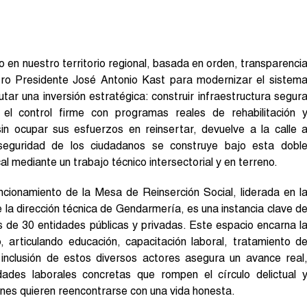
o en nuestro territorio regional, basada en orden, transparenci
tro Presidente José Antonio Kast para modernizar el sistem
tar una inversión estratégica: construir infraestructura segur
el control firme con programas reales de rehabilitación 
sin ocupar sus esfuerzos en reinsertar, devuelve a la calle 
a seguridad de los ciudadanos se construye bajo esta dobl
cal mediante un trabajo técnico intersectorial y en terreno.
uncionamiento de la Mesa de Reinserción Social, liderada en l
la dirección técnica de Gendarmería, es una instancia clave d
 de 30 entidades públicas y privadas. Este espacio encarna l
, articulando educación, capacitación laboral, tratamiento d
a inclusión de estos diversos actores asegura un avance real
ades laborales concretas que rompen el círculo delictual 
nes quieren reencontrarse con una vida honesta.