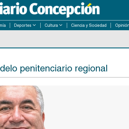
mía
Deportes
Cultura
Ciencia y Sociedad
Opinió
elo penitenciario regional