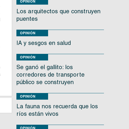
OPINIÓN
e
Los arquitectos que construyen
s
puentes
d
,
OPINIÓN
IA y sesgos en salud
s
,
OPINIÓN
z
Se ganó el gallito: los
n
a
corredores de transporte
público se construyen
OPINIÓN
La fauna nos recuerda que los
ríos están vivos
OPINIÓN