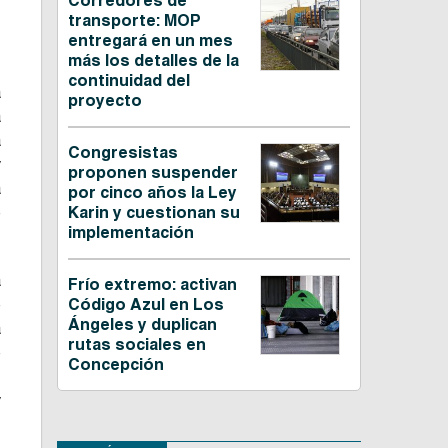
Corredores de
transporte: MOP
entregará en un mes
más los detalles de la
continuidad del
a
proyecto
a
a
Congresistas
y
proponen suspender
a
por cinco años la Ley
e
Karin y cuestionan su
implementación
a
Frío extremo: activan
e
Código Azul en Los
Ángeles y duplican
a
rutas sociales en
e
Concepción
,
y