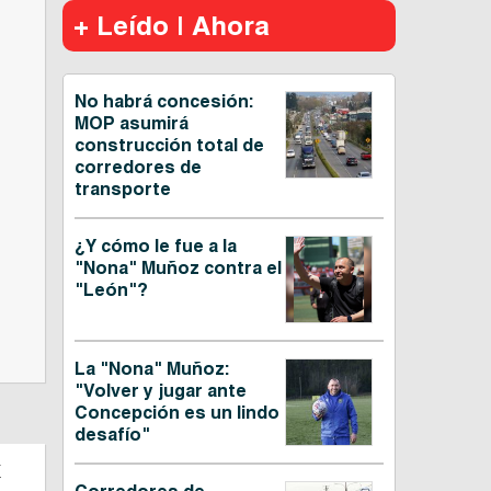
+ Leído | Ahora
No habrá concesión:
MOP asumirá
construcción total de
corredores de
transporte
¿Y cómo le fue a la
"Nona" Muñoz contra el
"León"?
La "Nona" Muñoz:
"Volver y jugar ante
Concepción es un lindo
desafío"
a