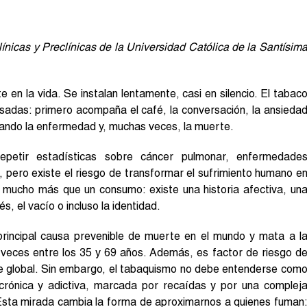
icas y Preclínicas de la Universidad Católica de la Santísim
en la vida. Se instalan lentamente, casi en silencio. El tabac
sadas: primero acompaña el café, la conversación, la ansieda
ando la enfermedad y, muchas veces, la muerte.
petir estadísticas sobre cáncer pulmonar, enfermedade
 pero existe el riesgo de transformar el sufrimiento humano e
 mucho más que un consumo: existe una historia afectiva, un
, el vacío o incluso la identidad.
 principal causa prevenible de muerte en el mundo y mata a l
eces entre los 35 y 69 años. Además, es factor de riesgo d
te global. Sin embargo, el tabaquismo no debe entenderse com
crónica y adictiva, marcada por recaídas y por una complej
. Esta mirada cambia la forma de aproximarnos a quienes fuman