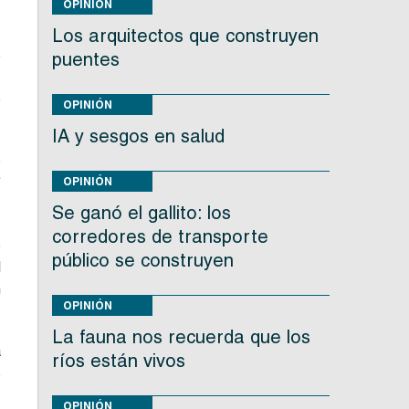
OPINIÓN
Los arquitectos que construyen
e
puentes
;
e
OPINIÓN
IA y sesgos en salud
o
”
OPINIÓN
Se ganó el gallito: los
corredores de transporte
e
público se construyen
l
n
OPINIÓN
La fauna nos recuerda que los
a
ríos están vivos
s
OPINIÓN