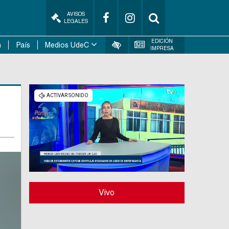
AVISOS
LEGALES
EDICIÓN
n
País
Medios UdeC
IMPRESA
Vivo