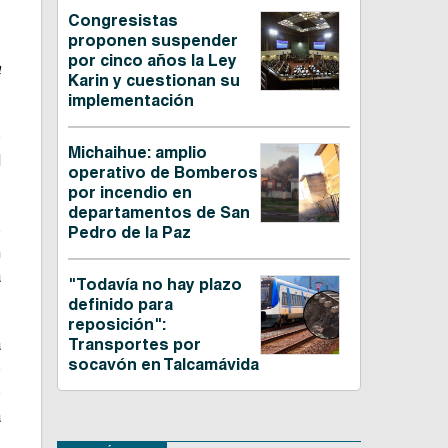
Congresistas
proponen suspender
por cinco años la Ley
a
Karin y cuestionan su
implementación
o
Michaihue: amplio
d
operativo de Bomberos
por incendio en
departamentos de San
s
Pedro de la Paz
n
a
"Todavía no hay plazo
definido para
reposición":
a
Transportes por
socavón en Talcamávida
e
o
a
: