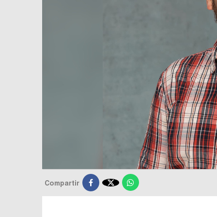

Compartir