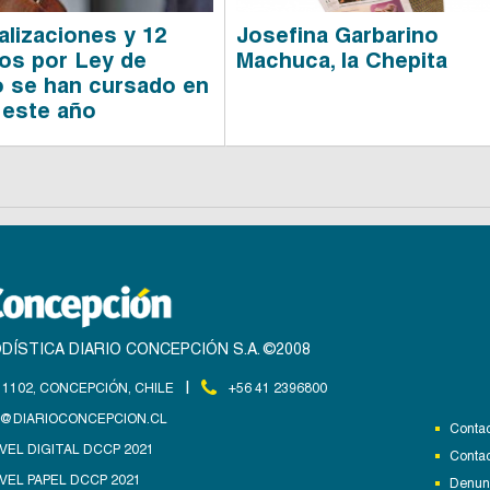
alizaciones y 12
Josefina Garbarino
os por Ley de
Machuca, la Chepita
 se han cursado en
 este año
DÍSTICA DIARIO CONCEPCIÓN S.A. ©2008
|
1102, CONCEPCIÓN, CHILE
+56 41 2396800
@DIARIOCONCEPCION.CL
Contac
VEL DIGITAL DCCP 2021
Contac
VEL PAPEL DCCP 2021
Denunc