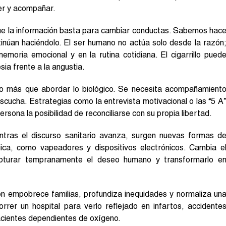
der y acompañar.
que la información basta para cambiar conductas. Sabemos hac
inúan haciéndolo. El ser humano no actúa solo desde la razón
moria emocional y en la rutina cotidiana. El cigarrillo pued
ia frente a la angustia.
ho más que abordar lo biológico. Se necesita acompañamient
scucha. Estrategias como la entrevista motivacional o las “5 A
rsona la posibilidad de reconciliarse con su propia libertad.
tras el discurso sanitario avanza, surgen nuevas formas d
ica, como vapeadores y dispositivos electrónicos. Cambia e
apturar tempranamente el deseo humano y transformarlo e
n empobrece familias, profundiza inequidades y normaliza un
orrer un hospital para verlo reflejado en infartos, accidente
cientes dependientes de oxígeno.