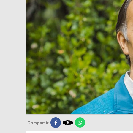

Compartir