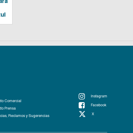
ara
ul
Instagram
to Comercial
Facebook
to Prensa
X
ias, Reclamos y Sugerencias