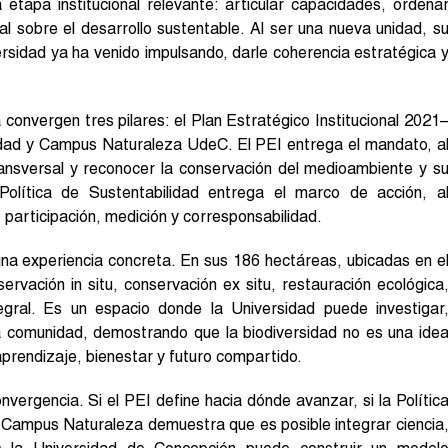
 etapa institucional relevante: articular capacidades, ordena
l sobre el desarrollo sustentable. Al ser una nueva unidad, s
versidad ya ha venido impulsando, darle coherencia estratégica 
convergen tres pilares: el Plan Estratégico Institucional 2021
ilidad y Campus Naturaleza UdeC. El PEI entrega el mandato, a
transversal y reconocer la conservación del medioambiente y s
 Política de Sustentabilidad entrega el marco de acción, a
participación, medición y corresponsabilidad.
na experiencia concreta. En sus 186 hectáreas, ubicadas en e
rvación in situ, conservación ex situ, restauración ecológica
tegral. Es un espacio donde la Universidad puede investigar
la comunidad, demostrando que la biodiversidad no es una ide
aprendizaje, bienestar y futuro compartido.
ergencia. Si el PEI define hacia dónde avanzar, si la Polític
si Campus Naturaleza demuestra que es posible integrar ciencia