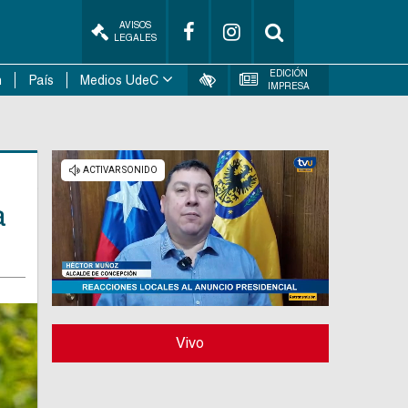
AVISOS
LEGALES
EDICIÓN
n
País
Medios UdeC
IMPRESA
a
Vivo