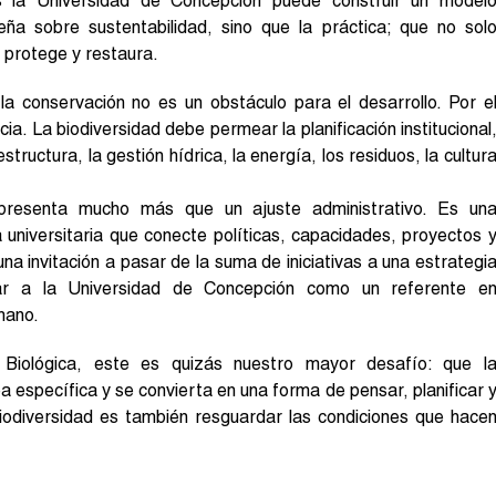
s la Universidad de Concepción puede construir un model
seña sobre sustentabilidad, sino que la práctica; que no sol
a protege y restaura.
 conservación no es un obstáculo para el desarrollo. Por e
ia. La biodiversidad debe permear la planificación institucional
estructura, la gestión hídrica, la energía, los residuos, la cultur
epresenta mucho más que un ajuste administrativo. Es un
universitaria que conecte políticas, capacidades, proyectos 
a invitación a pasar de la suma de iniciativas a una estrategi
ctar a la Universidad de Concepción como un referente e
mano.
 Biológica, este es quizás nuestro mayor desafío: que l
 específica y se convierta en una forma de pensar, planificar 
biodiversidad es también resguardar las condiciones que hace