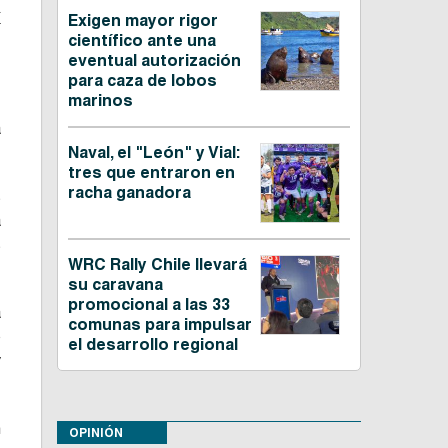
a
Exigen mayor rigor
científico ante una
eventual autorización
para caza de lobos
marinos
a
Naval, el "León" y Vial:
tres que entraron en
racha ganadora
s
á
s
WRC Rally Chile llevará
su caravana
promocional a las 33
a
comunas para impulsar
o
el desarrollo regional
y
n
OPINIÓN