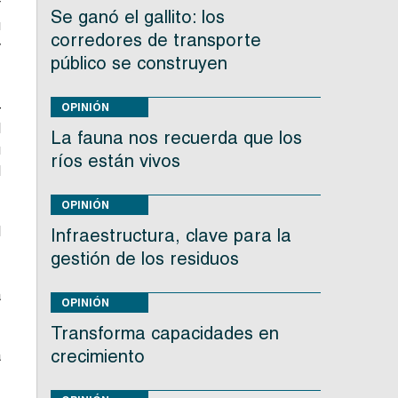
r
Se ganó el gallito: los
u
corredores de transporte
y
público se construyen
–
OPINIÓN
l
La fauna nos recuerda que los
u
ríos están vivos
l
OPINIÓN
l
Infraestructura, clave para la
,
gestión de los residuos
,
a
OPINIÓN
Transforma capacidades en
crecimiento
a
,