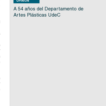
o
OPINIÓN
o
A 54 años del Departamento de
Artes Plásticas UdeC
l
,
a
a
y
a
n
a
y
n