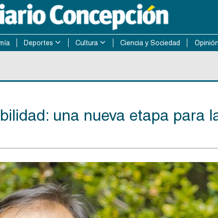
mía
Deportes
Cultura
Ciencia y Sociedad
Opinió
bilidad: una nueva etapa para l