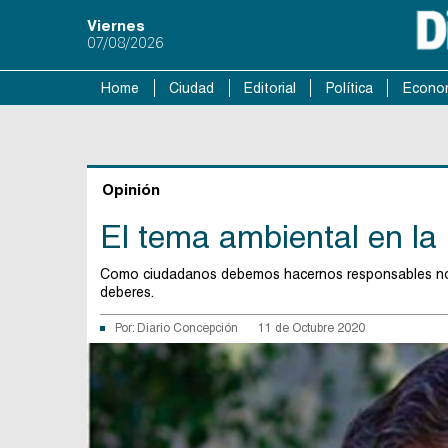
Viernes
07/08/2026
Home
Ciudad
Editorial
Política
Econo
Opinión
El tema ambiental en la
Como ciudadanos debemos hacernos responsables no s
deberes.
Por:
Diario Concepción
11 de Octubre 2020