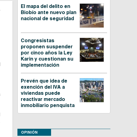
El mapa del delito en
n
Biobío ante nuevo plan
nacional de seguridad
Congresistas
proponen suspender
por cinco años la Ley
Karin y cuestionan su
l
implementación
z
,
Prevén que idea de
s
exención del IVA a
viviendas puede
a
reactivar mercado
inmobiliario penquista
l
s
OPINIÓN