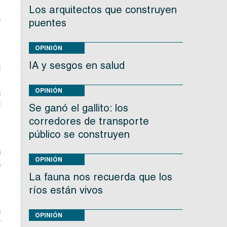
Los arquitectos que construyen
,
y
puentes
e
OPINIÓN
IA y sesgos en salud
l
OPINIÓN
a
l
Se ganó el gallito: los
corredores de transporte
público se construyen
s
a
OPINIÓN
a
La fauna nos recuerda que los
ríos están vivos
o
a
OPINIÓN
r