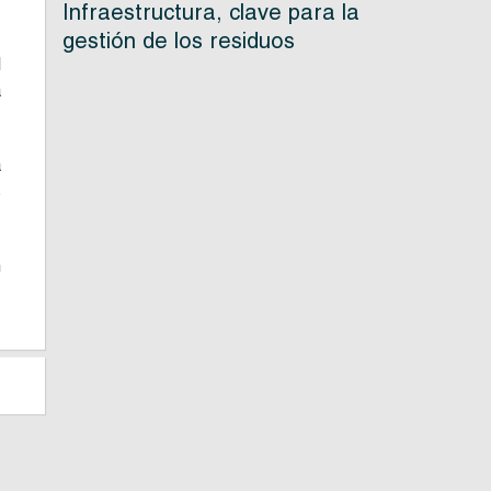
Infraestructura, clave para la
gestión de los residuos
l
a
a
s
n