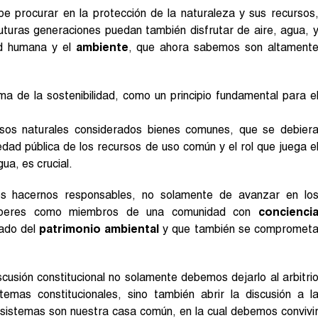
be procurar en la protección de la naturaleza y sus recursos
futuras generaciones puedan también disfrutar de aire, agua, 
lud humana y el
ambiente
, que ahora sabemos son altament
ma de la sostenibilidad, como un principio fundamental para e
rsos naturales considerados bienes comunes, que se debier
dad pública de los recursos de uso común y el rol que juega e
gua, es crucial.
s hacernos responsables, no solamente de avanzar en lo
deberes como miembros de una comunidad con
concienci
dado del
patrimonio ambiental
y que también se compromet
scusión constitucional no solamente debemos dejarlo al arbitri
mas constitucionales, sino también abrir la discusión a l
cosistemas son nuestra casa común, en la cual debemos convivi