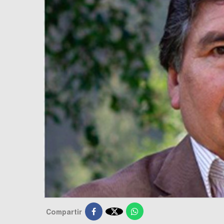

Compartir