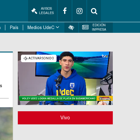
AVISOS
LEGALES
EDICIÓN
n
País
Medios UdeC
IMPRESA
os
Vivo