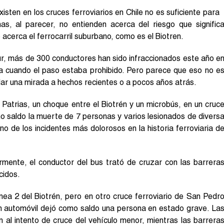
existen en los cruces ferroviarios en Chile no es suficiente para
as, al parecer, no entienden acerca del riesgo que signific
 acerca el ferrocarril suburbano, como es el Biotren.
r, más de 300 conductores han sido infraccionados este año e
ea cuando el paso estaba prohibido. Pero parece que eso no e
 dar una mirada a hechos recientes o a pocos años atrás.
Patrias, un choque entre el Biotrén y un microbús, en un cruc
o saldo la muerte de 7 personas y varios lesionados de divers
 de los incidentes más dolorosos en la historia ferroviaria d
rmente, el conductor del bus trató de cruzar con las barrera
cidos.
nea 2 del Biotrén, pero en otro cruce ferroviario de San Pedr
un automóvil dejó como saldo una persona en estado grave. La
 al intento de cruce del vehículo menor, mientras las barrera