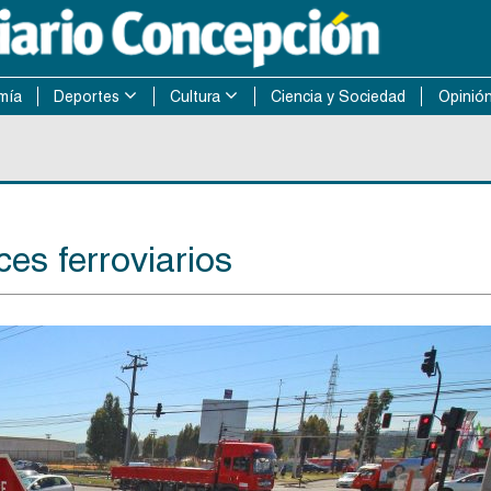
mía
Deportes
Cultura
Ciencia y Sociedad
Opinió
ces ferroviarios