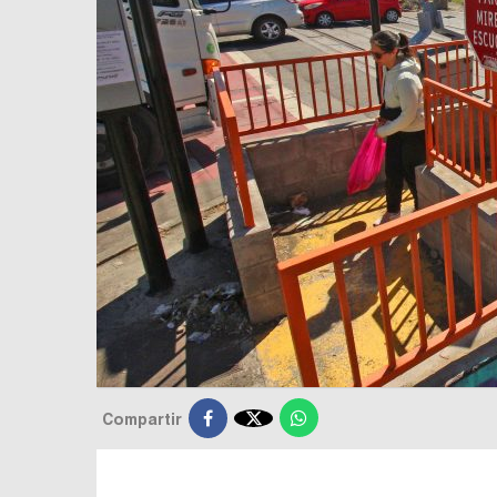

Compartir