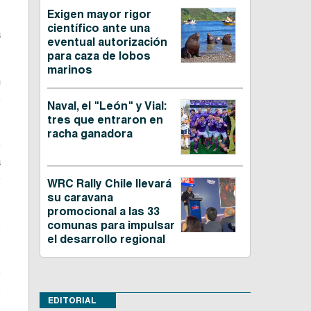
Exigen mayor rigor
científico ante una
a
eventual autorización
para caza de lobos
marinos
n
s
Naval, el "León" y Vial:
tres que entraron en
racha ganadora
e
a
e
WRC Rally Chile llevará
su caravana
promocional a las 33
s
comunas para impulsar
el desarrollo regional
o
s
EDITORIAL
s