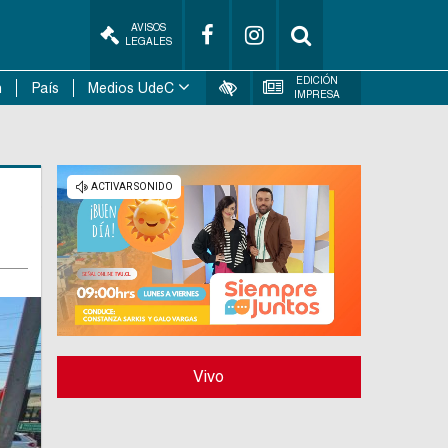
AVISOS
LEGALES
EDICIÓN
n
País
Medios UdeC
IMPRESA
Vivo