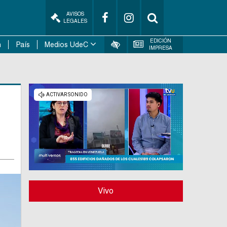
AVISOS
LEGALES
EDICIÓN
n
País
Medios UdeC
IMPRESA
Vivo