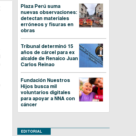
Plaza Perú suma
a
nuevas observaciones:
detectan materiales
erróneos y fisuras en
s
obras
Tribunal determinó 15
o
años de cárcel para ex
l
alcalde de Renaico Juan
n
Carlos Reinao
Fundación Nuestros
n
Hijos busca mil
s
voluntarios digitales
para apoyar a NNA con
cáncer
,
EDITORIAL