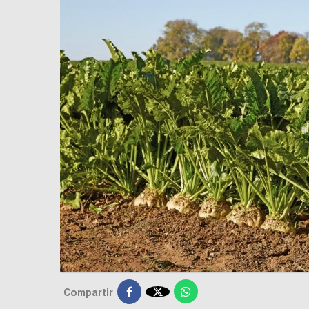

Compartir