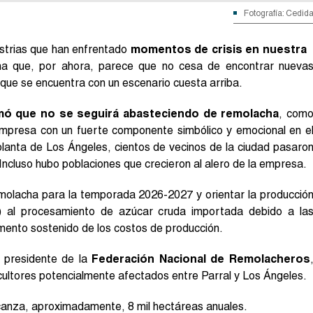
Fotografía: Cedid
ndustrias que han enfrentado
momentos de crisis en nuestra
ena que, por ahora, parece que no cesa de encontrar nueva
 que se encuentra con un escenario cuesta arriba.
rmó que no se seguirá abasteciendo de remolacha
, com
 empresa con un fuerte componente simbólico y emocional en e
 planta de Los Ángeles, cientos de vecinos de la ciudad pasaro
 Incluso hubo poblaciones que crecieron al alero de la empresa.
emolacha para la temporada 2026-2027 y orientar la producció
e) al procesamiento de azúcar cruda importada debido a la
umento sostenido de los costos de producción.
l presidente de la
Federación Nacional de Remolacheros
cultores potencialmente afectados entre Parral y Los Ángeles.
lcanza, aproximadamente, 8 mil hectáreas anuales.