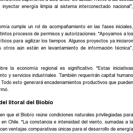
inyectar energía limpia al sistema interconectado nacional”
omía cumple un rol de acompañamiento en las fases iniciales
istintos procesos de permisos y autorizaciones. “Apoyamos a lo
ríticos para agilizar los tiempos. Algunos proyectos ya iniciaro
s otros aún están en levantamiento de información técnica”
e la economía regional es significativo. “Estas iniciativa
o y servicios industriales. También requerirán capital human
o. Todo esto generará encadenamientos productivos que puede
irmó.
el litoral del Biobío
 en que el Biobío reúne condiciones naturales privilegiadas par
 en Chile. “La constancia e intensidad del viento, sumadas a l
ecen ventajas comparativas únicas para el desarrollo de energí