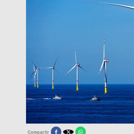

Compartir