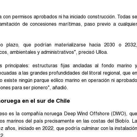
ta con permisos aprobados ni ha iniciado construcción. Todas s
ramitación de concesiones marítimas, paso previo a cualquie
go plazo, que podrían materializarse hacia 2030 o 2032
os, ambientales y administrativos”, precisó Ulloa.
 principales: estructuras fijas ancladas al fondo marino 
cuadas a las grandes profundidades del litoral regional, que e
o existe ningún parque eólico marino en operación ni aprobad
ciones para ser pionero”, añadió.
oruega en el sur de Chile
oceso es la compañía noruega Deep Wind Offshore (DWO), qu
cos marinos del país precisamente en las costas del Biobío. L
 años, iniciado en 2022, que podría culminar con la instalació
32.