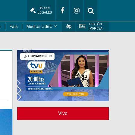
AVISOS
LEGALES
EDICIÓN
n
País
Medios UdeC
IMPRESA
Vivo