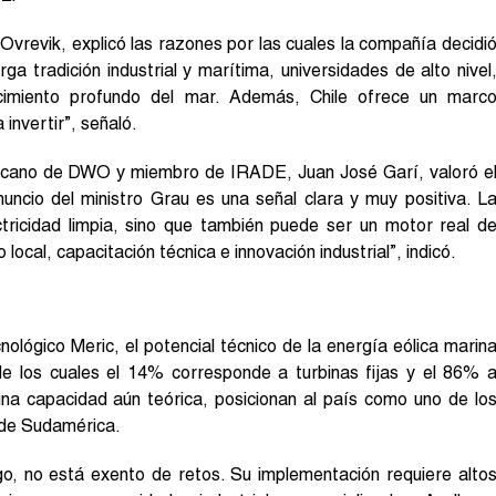
vrevik, explicó las razones por las cuales la compañía decidi
rga tradición industrial y marítima, universidades de alto nivel
nocimiento profundo del mar. Además, Chile ofrece un marc
invertir”, señaló.
ericano de DWO y miembro de IRADE, Juan José Garí, valoró e
nuncio del ministro Grau es una señal clara y muy positiva. L
ctricidad limpia, sino que también puede ser un motor real d
local, capacitación técnica e innovación industrial”, indicó.
lógico Meric, el potencial técnico de la energía eólica marin
de los cuales el 14% corresponde a turbinas fijas y el 86% 
 una capacidad aún teórica, posicionan al país como uno de lo
o de Sudamérica.
go, no está exento de retos. Su implementación requiere alto