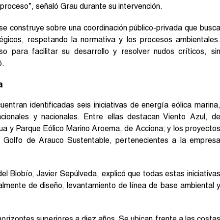
proceso”, señaló Grau durante su intervención.
 se construye sobre una coordinación público-privada que busc
égicos, respetando la normativa y los procesos ambientales
para facilitar su desarrollo y resolver nudos críticos, si
ó.
a
entran identificadas seis iniciativas de energía eólica marina
cionales y nacionales. Entre ellas destacan Viento Azul, d
a y Parque Eólico Marino Aroema, de Acciona; y los proyecto
y Golfo de Arauco Sustentable, pertenecientes a la empres
 Biobío, Javier Sepúlveda, explicó que todas estas iniciativa
almente de diseño, levantamiento de línea de base ambiental 
orizontes superiores a diez años. Se ubican frente a las costa