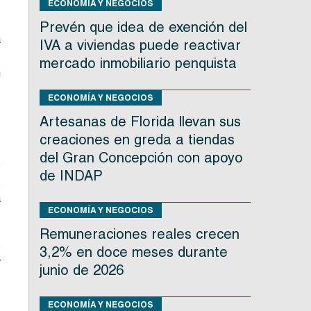
ECONOMÍA Y NEGOCIOS
Prevén que idea de exención del
a
IVA a viviendas puede reactivar
.
mercado inmobiliario penquista
n
ECONOMÍA Y NEGOCIOS
Artesanas de Florida llevan sus
creaciones en greda a tiendas
,
del Gran Concepción con apoyo
e
de INDAP
s
a
ECONOMÍA Y NEGOCIOS
Remuneraciones reales crecen
s
3,2% en doce meses durante
y
junio de 2026
ECONOMÍA Y NEGOCIOS
s