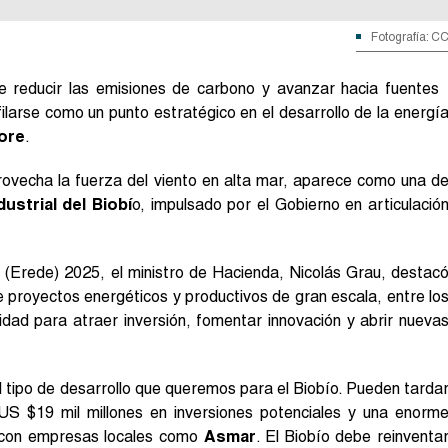
Fotografía: C
e reducir las emisiones de carbono y avanzar hacia fuentes
ilarse como un punto estratégico en el desarrollo de la energí
ore
.
rovecha la fuerza del viento en alta mar, aparece como una d
ustrial del Biobí
o, impulsado por el Gobierno en articulació
(Erede) 2025, el ministro de Hacienda, Nicolás Grau, destac
e proyectos energéticos y productivos de gran escala, entre lo
idad para atraer inversión, fomentar innovación y abrir nueva
 tipo de desarrollo que queremos para el Biobío. Pueden tarda
S $19 mil millones en inversiones potenciales y una enorm
 con empresas locales como
Asmar
. El Biobío debe reinventa