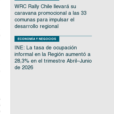
,
WRC Rally Chile llevará su
caravana promocional a las 33
comunas para impulsar el
,
desarrollo regional
s
n
ECONOMÍA Y NEGOCIOS
,
INE: La tasa de ocupación
informal en la Región aumentó a
s
28,3% en el trimestre Abril–Junio
o
de 2026
n
a
a
a