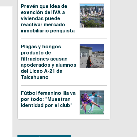
Prevén que idea de
C
exención del IVA a
viviendas puede
reactivar mercado
inmobiliario penquista
a
Plagas y hongos
producto de
e
filtraciones acusan
n
apoderados y alumnos
del Liceo A-21 de
Talcahuano
ó
s
Fútbol femenino lila va
s
por todo: "Muestran
identidad por el club"
r
e
r