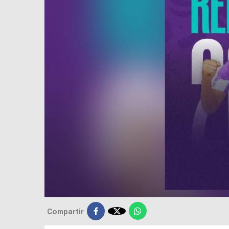

Compartir