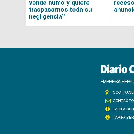
vende humo y quiere
receso
traspasarnos toda su
anunci
negligencia”
EMPRESA PERIO
COCHRANE 
CONTACTO
TARIFA SER
TARIFA SER