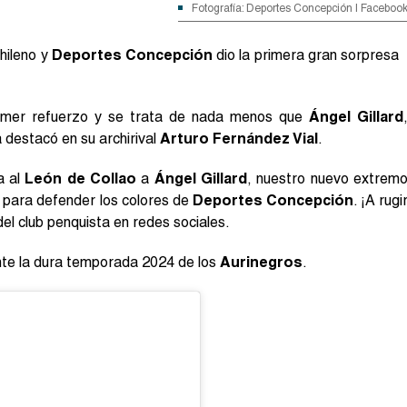
Fotografía: Deportes Concepción | Faceboo
chileno y
Deportes Concepción
dio la primera gran sorpresa
imer refuerzo y se trata de nada menos que
Ángel Gillard
destacó en su archirival
Arturo Fernández Vial
.
a al
León de Collao
a
Ángel Gillard
, nuestro nuevo extrem
o para defender los colores de
Deportes Concepción
. ¡A rugi
del club penquista en redes sociales.
nte la dura temporada 2024 de los
Aurinegros
.