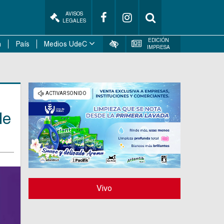
AVISOS
LEGALES
EDICIÓN
n
País
Medios UdeC
IMPRESA
de
Vivo