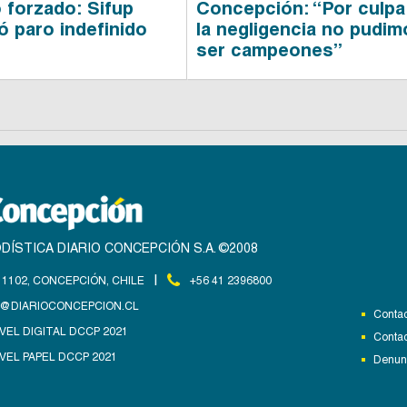
 forzado: Sifup
Concepción: “Por culpa
ó paro indefinido
la negligencia no pudi
ser campeones”
DÍSTICA DIARIO CONCEPCIÓN S.A. ©2008
|
1102, CONCEPCIÓN, CHILE
+56 41 2396800
@DIARIOCONCEPCION.CL
Contac
VEL DIGITAL DCCP 2021
Contac
VEL PAPEL DCCP 2021
Denunc