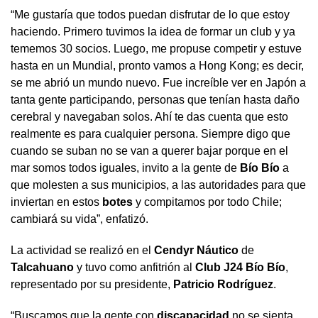
“Me gustaría que todos puedan disfrutar de lo que estoy
haciendo. Primero tuvimos la idea de formar un club y ya
tememos 30 socios. Luego, me propuse competir y estuve
hasta en un Mundial, pronto vamos a Hong Kong; es decir,
se me abrió un mundo nuevo. Fue increíble ver en Japón a
tanta gente participando, personas que tenían hasta daño
cerebral y navegaban solos. Ahí te das cuenta que esto
realmente es para cualquier persona. Siempre digo que
cuando se suban no se van a querer bajar porque en el
mar somos todos iguales, invito a la gente de
Bío Bío
a
que molesten a sus municipios, a las autoridades para que
inviertan en estos
botes
y compitamos por todo Chile;
cambiará su vida”, enfatizó.
La actividad se realizó en el
Cendyr Náutico
de
Talcahuano
y tuvo como anfitrión al
Club J24 Bío Bío
,
representado por su presidente,
Patricio Rodríguez
.
“Buscamos que la gente con
discapacidad
no se sienta