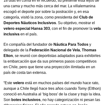
18 días en coma en el recuerdo, su presente está lejos de
una cama y mucho más cerca del mar. La villalemanina
escogió el deporte por sobre la postración y, en esa
categoría, visitó la zona, como presidenta del
Club de
Deportes Náuticos Inclusivos
. Su objetivo, mostrar el
velero
especial
Hansa 303
, con el fin de promover la
vela
inclusiva
en el país.
En compañía del fundador de
Náutica Para Todos
y
delegado de la
Federación Nacional de Vela
,
Thomas
Elton
, se reunió con deportistas adaptados para exhibirles
la embarcación que da sus primeros pasos competitivos
en Chile, pero que tiene una proyección ilimitada en un
país de costa tan extensa.
“Este
velero
está en muchos países del mundo hace rato,
aunque a Chile llegó hace tres años cuando Tomy (Elthon)
conoció en Australia al ‘big boss’ de la clase y trajo la idea.
Son
botes inclusivos
, no hay categorización ni pesan las