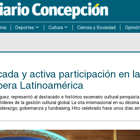
mía
Deportes
Cultura
Ciencia y Sociedad
Opinió
da y activa participación en l
pera Latinoamérica
guez, representó al destacado e histórico escenario cultural penquista
íderes de la gestión cultural global. La cita internacional en su décima
liderazgo, gobernanza y fundraising. Hito celebrado hace unos días at