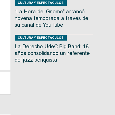
l
CULTURA Y ESPECTÁCULOS
y
“La Hora del Gnomo” arrancó
s
novena temporada a través de
y
su canal de YouTube
y
CULTURA Y ESPECTÁCULOS
a
La Derecho UdeC Big Band: 18
a
años consolidando un referente
del jazz penquista