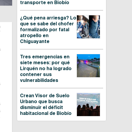
transporte en Biobío
¿Qué pena arriesga? Lo
que se sabe del chofer
c
formalizado por fatal
atropello en
Chiguayante
a
Tres emergencias en
siete meses: por qué
Lirquén no ha logrado
,
contener sus
,
vulnerabilidades
a
Crean Visor de Suelo
Urbano que busca
a
disminuir el déficit
a
habitacional de Biobío
o