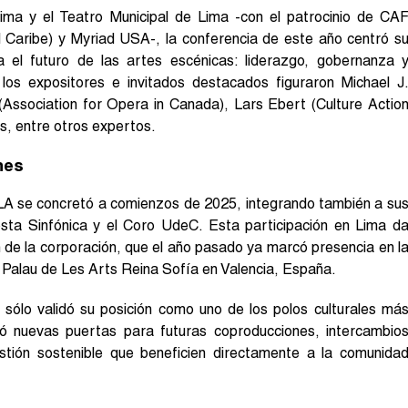
ima y el Teatro Municipal de Lima -con el patrocinio de CA
l Caribe) y Myriad USA-, la conferencia de este año centró s
 el futuro de las artes escénicas: liderazgo, gobernanza 
 los expositores e invitados destacados figuraron Michael J
(Association for Opera in Canada), Lars Ebert (Culture Actio
s, entre otros expertos.
nes
OLA se concretó a comienzos de 2025, integrando también a su
esta Sinfónica y el Coro UdeC. Esta participación en Lima d
n de la corporación, que el año pasado ya marcó presencia en l
o Palau de Les Arts Reina Sofía en Valencia, España.
ólo validó su posición como uno de los polos culturales má
ió nuevas puertas para futuras coproducciones, intercambio
stión sostenible que beneficien directamente a la comunida