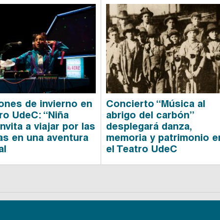
ones de invierno en
Concierto “Música al
tro UdeC: “Niña
abrigo del carbón”
invita a viajar por las
desplegará danza,
las en una aventura
memoria y patrimonio e
al
el Teatro UdeC