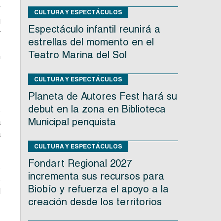
F
CULTURA Y ESPECTÁCULOS
u
Espectáculo infantil reunirá a
y
estrellas del momento en el
.
Teatro Marina del Sol
n
CULTURA Y ESPECTÁCULOS
Planeta de Autores Fest hará su
debut en la zona en Biblioteca
s
Municipal penquista
a
a
CULTURA Y ESPECTÁCULOS
Fondart Regional 2027
s
incrementa sus recursos para
s
Biobío y refuerza el apoyo a la
d
creación desde los territorios