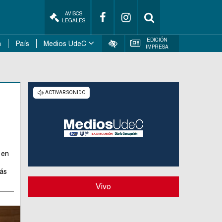
AVISOS
LEGALES
EDICIÓN
n
País
Medios UdeC
IMPRESA
a
 en
rás
Vivo