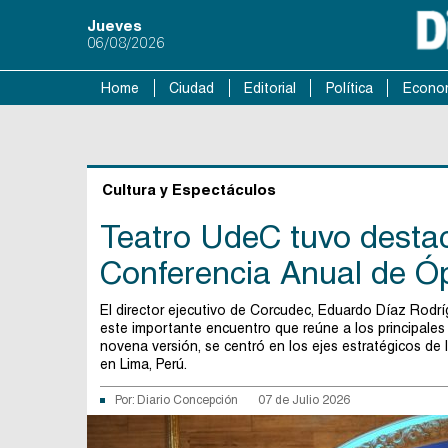
Jueves
06/08/2026
Home
Ciudad
Editorial
Política
Econo
Cultura y Espectáculos
Teatro UdeC tuvo destaca
Conferencia Anual de Ó
El director ejecutivo de Corcudec, Eduardo Díaz Rodrí
este importante encuentro que reúne a los principales l
novena versión, se centró en los ejes estratégicos de 
en Lima, Perú.
Por:
Diario Concepción
07 de Julio 2026