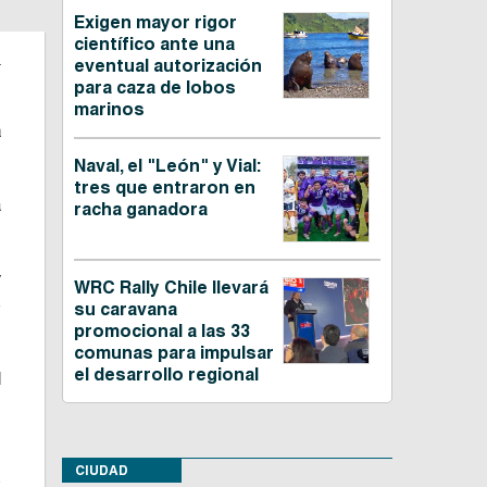
Exigen mayor rigor
científico ante una
T
eventual autorización
para caza de lobos
marinos
a
Naval, el "León" y Vial:
tres que entraron en
a
racha ganadora
y
WRC Rally Chile llevará
e
su caravana
promocional a las 33
comunas para impulsar
el desarrollo regional
l
,
CIUDAD
s