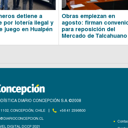
neros detiene a
Obras empiezan en
por lotería ilegal y
agosto: firman conveni
e juego en Hualpén
para reposición del
Mercado de Talcahuano
DÍSTICA DIARIO CONCEPCIÓN S.A. ©2008
|
1102, CONCEPCIÓN, CHILE
+56 41 2396800
@DIARIOCONCEPCION.CL
Contac
VEL DIGITAL DCCP 2021