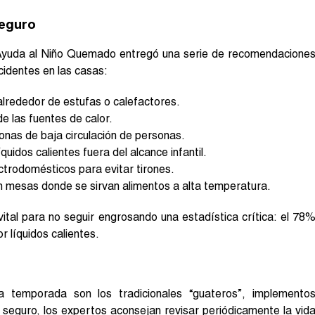
eguro
 Ayuda al Niño Quemado entregó una serie de recomendacione
cidentes en las casas:
 alrededor de estufas o calefactores.
e las fuentes de calor.
onas de baja circulación de personas.
uidos calientes fuera del alcance infantil.
ectrodomésticos para evitar tirones.
en mesas donde se sirvan alimentos a alta temperatura.
vital para no seguir engrosando una estadística crítica: el 78
 líquidos calientes.
 temporada son los tradicionales “guateros”, implemento
o seguro, los expertos aconsejan revisar periódicamente la vid