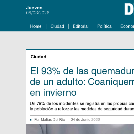
Jueves
06/08/2026
Home
Ciudad
Editorial
Política
Econo
Ciudad
El 93% de las quemadura
de un adulto: Coanique
en invierno
Un 78% de los incidentes se registra en las propias casa
la población a reforzar las medidas de seguridad dura
Por:
Matías Del Río
24 de Junio 2026