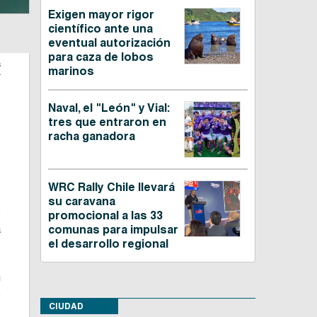
Exigen mayor rigor
científico ante una
eventual autorización
para caza de lobos
s
marinos
Naval, el "León" y Vial:
s
tres que entraron en
,
racha ganadora
WRC Rally Chile llevará
su caravana
e
promocional a las 33
a
comunas para impulsar
el desarrollo regional
n
o
CIUDAD