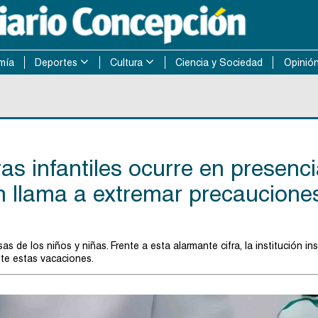
mía
Deportes
Cultura
Ciencia y Sociedad
Opinió
s infantiles ocurre en presenc
m llama a extremar precaucione
s de los niños y niñas. Frente a esta alarmante cifra, la institución in
nte estas vacaciones.