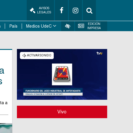
AVISOS
LEGALES
EDICIÓN
n
País
Medios UdeC
IMPRESA
ia
s
sta a
Vivo