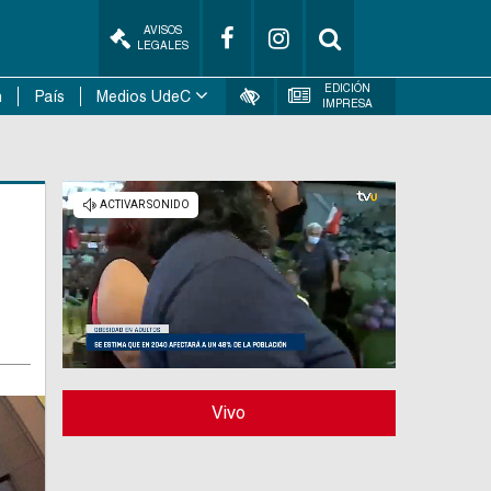
AVISOS
LEGALES
EDICIÓN
n
País
Medios UdeC
IMPRESA
Vivo