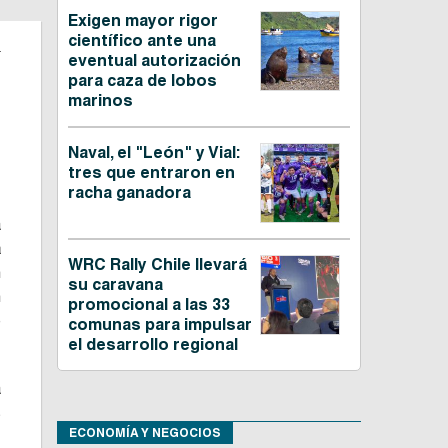
Exigen mayor rigor
.
científico ante una
eventual autorización
para caza de lobos
marinos
Naval, el "León" y Vial:
s
tres que entraron en
racha ganadora
a
a
WRC Rally Chile llevará
n
su caravana
n
promocional a las 33
e
comunas para impulsar
el desarrollo regional
a
s
ECONOMÍA Y NEGOCIOS