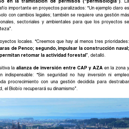
so en la tramitación de permisos (“permisología”)
. L
safío importante en proyectos paralizados: “Un ejemplo claro e
 solo con cambios legales; también se requiere una gestión má
ionales, sectoriales y ambientales para que los proyectos s
rteza”.
royectos locales. “Creemos que hay al menos tres prioridades
raras de Penco; segundo, impulsar la construcción naval
permitan retomar la actividad forestal
”, detalló.
itiva la
alianza de inversión entre CAP y AZA
en la zona 
n indispensable: “Sin seguridad no hay inversión ni emple
nda procrecimiento con una gestión decidida para destraba
d, el Biobío recuperará su dinamismo”.