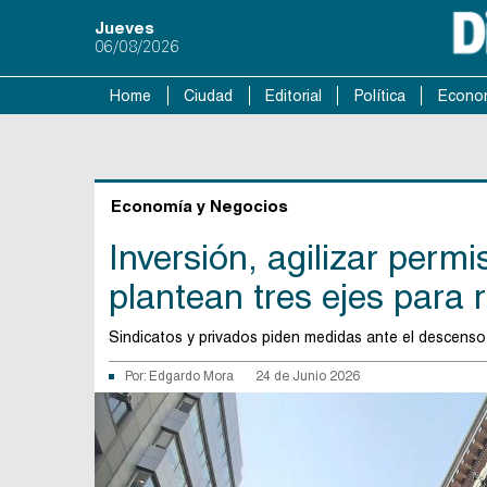
Jueves
06/08/2026
Home
Ciudad
Editorial
Política
Econo
Economía y Negocios
Inversión, agilizar permi
plantean tres ejes para r
Sindicatos y privados piden medidas ante el descenso de
Por:
Edgardo Mora
24 de Junio 2026