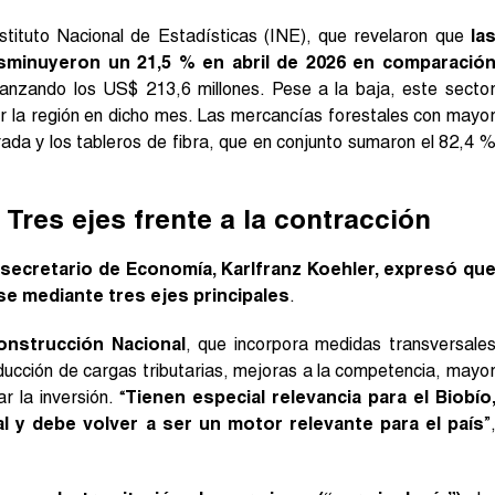
stituto Nacional de Estadísticas (INE), que revelaron que
la
isminuyeron un 21,5 % en abril de 2026 en comparació
canzando los US$ 213,6 millones. Pese a la baja, este secto
r la región en dicho mes. Las mercancías forestales con mayo
rada y los tableros de fibra, que en conjunto sumaron el 82,4 
 Tres ejes frente a la contracción
bsecretario de Economía, Karlfranz Koehler, expresó qu
se mediante tres ejes principales
.
onstrucción Nacional
, que incorpora medidas transversale
ducción de cargas tributarias, mejoras a la competencia, mayo
 la inversión. “
Tienen especial relevancia para el Biobío
al y debe volver a ser un motor relevante para el país
”