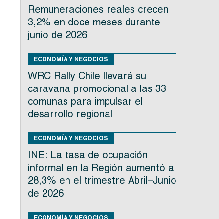
Remuneraciones reales crecen
s
3,2% en doce meses durante
n
junio de 2026
r
r
ECONOMÍA Y NEGOCIOS
%
WRC Rally Chile llevará su
caravana promocional a las 33
comunas para impulsar el
desarrollo regional
e
ECONOMÍA Y NEGOCIOS
s
INE: La tasa de ocupación
r
informal en la Región aumentó a
,
28,3% en el trimestre Abril–Junio
,
de 2026
ECONOMÍA Y NEGOCIOS