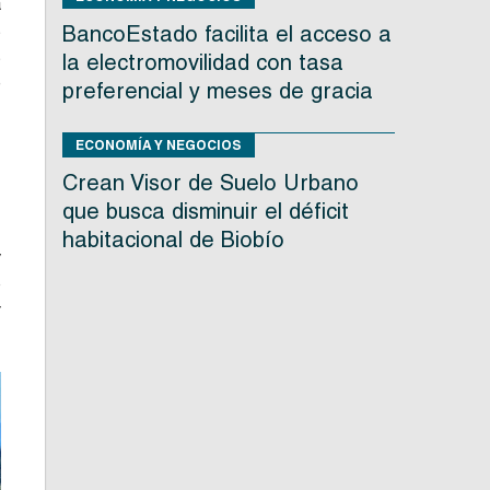
a
s
BancoEstado facilita el acceso a
s
la electromovilidad con tasa
e
preferencial y meses de gracia
ECONOMÍA Y NEGOCIOS
:
Crean Visor de Suelo Urbano
;
que busca disminuir el déficit
habitacional de Biobío
y
o
r