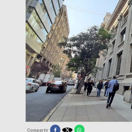

Compartir