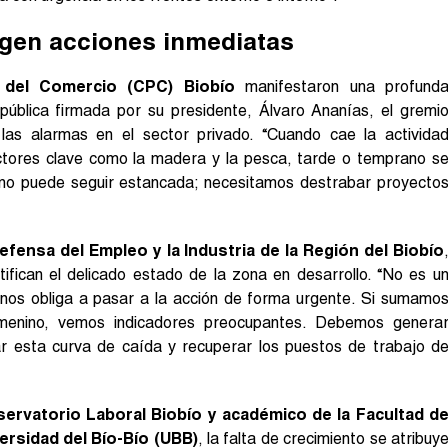
igen acciones inmediatas
 del Comercio (CPC) Biobío
manifestaron una profund
pública firmada por su presidente, Álvaro Ananías, el gremi
las alarmas en el sector privado. “Cuando cae la activida
ctores clave como la madera y la pesca, tarde o temprano s
 no puede seguir estancada; necesitamos destrabar proyecto
efensa del Empleo y la Industria de la Región del Biobío
tifican el delicado estado de la zona en desarrollo. “No es u
 nos obliga a pasar a la acción de forma urgente. Si sumamo
emenino, vemos indicadores preocupantes. Debemos genera
ar esta curva de caída y recuperar los puestos de trabajo d
bservatorio Laboral Biobío y académico de la Facultad d
ersidad del Bío-Bío (UBB)
, la falta de crecimiento se atribuy