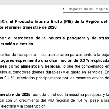
Fotografía: Carolina Echagüe M
 (BC),
el Producto Interno Bruto (PIB) de la Región del
te el primer trimestre de 2026
.
por el retroceso de la industria pesquera y de otra
eración eléctrica
.
ular los de transporte— contrarrestaron parcialmente a la baj
hogares experimentó una disminución de 0,3 %, explicad
bles como alimentos y bebidas
, lo que fue compensado e
ulos automotores (bienes durables) y el gasto en servicios. E
 un 2,1 %, afectadas principalmente por los menores envíos d
imestre de 2025
, periodo en el que la industria pesquera y l
cal con un crecimiento del PIB regional de 4,4 %, pese a la
eléctrica y la construcción.