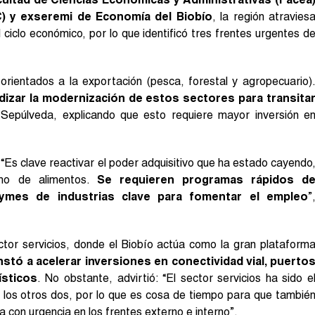
) y exseremi de Economía del Biobío
, la región atravies
ciclo económico, por lo que identificó tres frentes urgentes d
orientados a la exportación (pesca, forestal y agropecuario)
zar la modernización de estos sectores para transita
 Sepúlveda, explicando que esto requiere mayor inversión e
“Es clave reactivar el poder adquisitivo que ha estado cayendo
mo de alimentos.
Se requieren programas rápidos d
pymes de industrias clave para fomentar el empleo
”
ector servicios, donde el Biobío actúa como la gran plataform
stó a acelerar inversiones en conectividad vial, puerto
ísticos
. No obstante, advirtió: “El sector servicios ha sido e
 los otros dos, por lo que es cosa de tiempo para que tambié
úa con urgencia en los frentes externo e interno”.