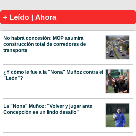
+ Leído | Ahora
No habrá concesión: MOP asumirá
construcción total de corredores de
transporte
¿Y cómo le fue a la "Nona" Muñoz contra el
"León"?
La "Nona" Muñoz: "Volver y jugar ante
Concepción es un lindo desafío"