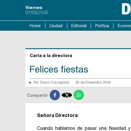
Viernes
07/08/2026
Home
Ciudad
Editorial
Política
Econo
Carta a la directora
Felices fiestas
Por:
Diario Concepción
25 de Diciembre 2024

Compartir
Señora Directora:
Cuando hablamos de pasar una Navidad y u