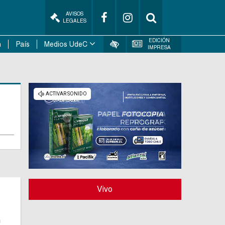
AVISOS
LEGALES
EDICIÓN
n
País
Medios UdeC
IMPRESA
Vivo
n