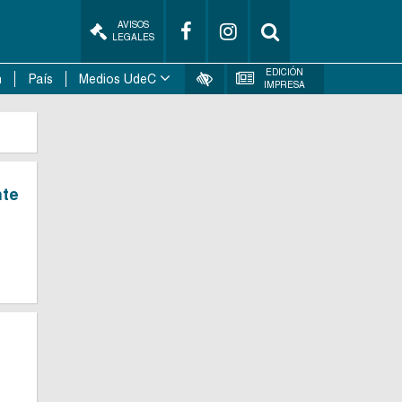
AVISOS
LEGALES
EDICIÓN
n
País
Medios UdeC
IMPRESA
nte