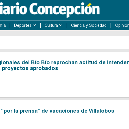
mía
Deportes
Cultura
Ciencia y Sociedad
Opinió
onales del Bío Bío reprochan actitud de intende
n proyectos aprobados
 “por la prensa” de vacaciones de Villalobos