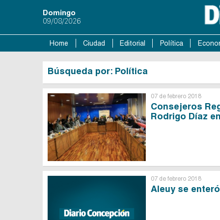
Domingo
09/08/2026
Home
Ciudad
Editorial
Política
Econo
Búsqueda por: Política
07 de febrero 2018
Consejeros Regi
Rodrigo Díaz e
07 de febrero 2018
Aleuy se enteró