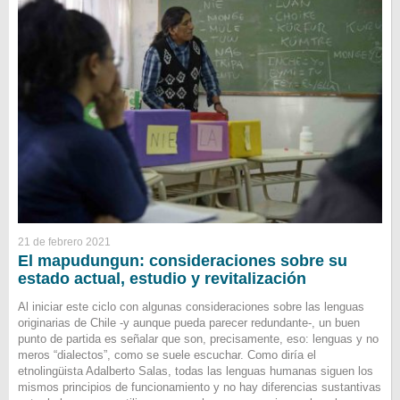
21 de febrero 2021
El mapudungun: consideraciones sobre su
estado actual, estudio y revitalización
Al iniciar este ciclo con algunas consideraciones sobre las lenguas
originarias de Chile -y aunque pueda parecer redundante-, un buen
punto de partida es señalar que son, precisamente, eso: lenguas y no
meros “dialectos”, como se suele escuchar. Como diría el
etnolingüista Adalberto Salas, todas las lenguas humanas siguen los
mismos principios de funcionamiento y no hay diferencias sustantivas