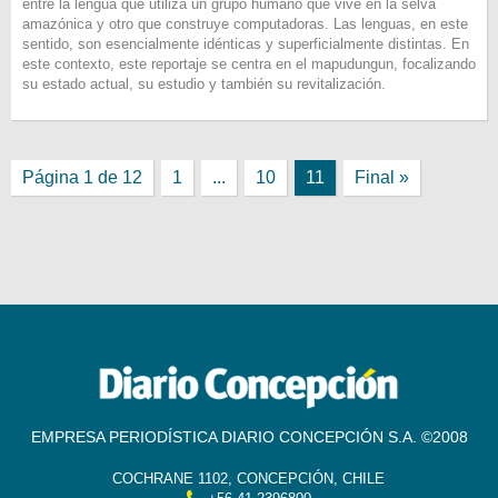
entre la lengua que utiliza un grupo humano que vive en la selva
amazónica y otro que construye computadoras. Las lenguas, en este
sentido, son esencialmente idénticas y superficialmente distintas. En
este contexto, este reportaje se centra en el mapudungun, focalizando
su estado actual, su estudio y también su revitalización.
Página 1 de 12
1
...
10
11
Final »
EMPRESA PERIODÍSTICA DIARIO CONCEPCIÓN S.A. ©2008
COCHRANE 1102, CONCEPCIÓN, CHILE