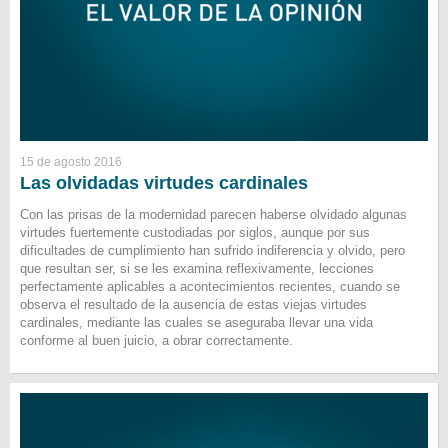
15 de agosto 2016
Las olvidadas virtudes cardinales
Con las prisas de la modernidad parecen haberse olvidado algunas
virtudes fuertemente custodiadas por siglos, aunque por sus
dificultades de cumplimiento han sufrido indiferencia y olvido, pero
que resultan ser, si se les examina reflexivamente, lecciones
perfectamente aplicables a acontecimientos recientes, cuando se
observa el resultado de la ausencia de estas viejas virtudes
cardinales, mediante las cuales se aseguraba llevar una vida
conforme al buen juicio, a obrar correctamente.