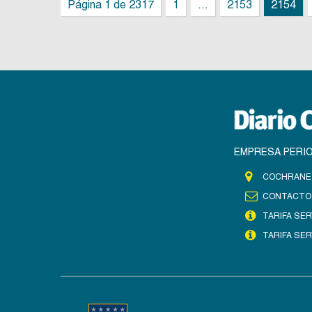
Página 1 de 2317
1
...
2153
2154
EMPRESA PERIO
COCHRANE 
CONTACTO
TARIFA SER
TARIFA SER