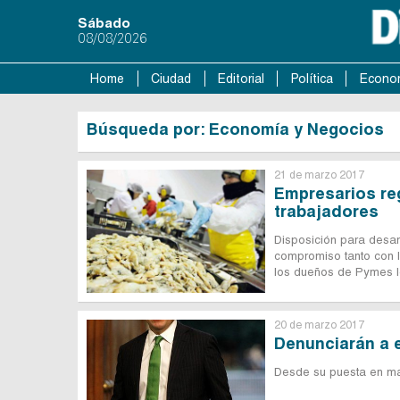
Sábado
08/08/2026
Home
Ciudad
Editorial
Política
Econo
Búsqueda por: Economía y Negocios
21 de marzo 2017
Empresarios reg
trabajadores
Disposición para desarr
compromiso tanto con 
los dueños de Pymes l
20 de marzo 2017
Denunciarán a 
Desde su puesta en mar