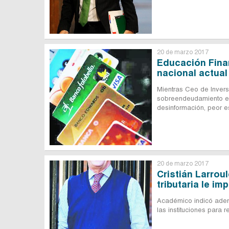
20 de marzo 2017
Educación Fina
nacional actual
Mientras Ceo de Invers
sobreendeudamiento en
desinformación, peor e
20 de marzo 2017
Cristián Larrou
tributaria le i
Académico indicó ademá
las instituciones para 