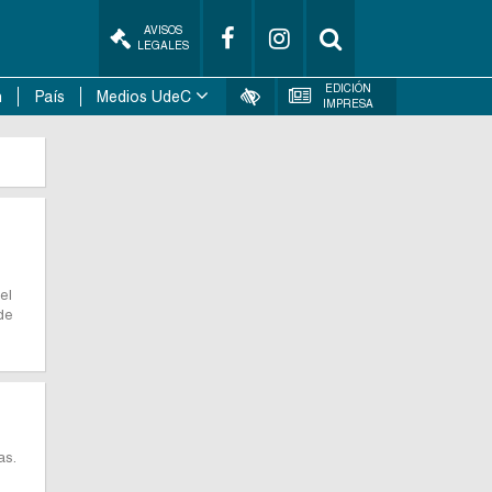
AVISOS
LEGALES
EDICIÓN
n
País
Medios UdeC
IMPRESA
el
de
as.